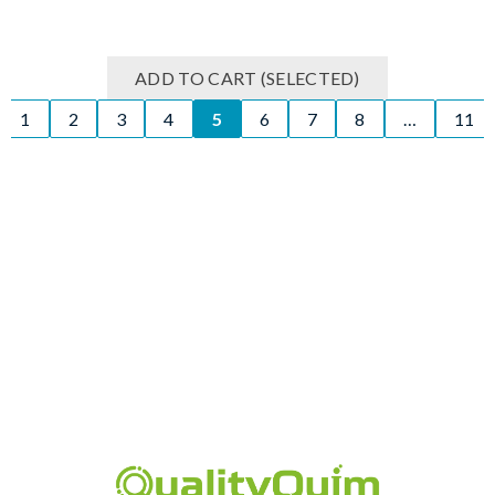
ADD TO CART (SELECTED)
1
2
3
4
5
6
7
8
…
11