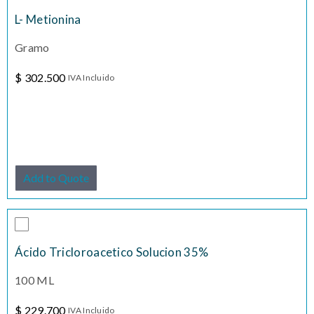
L- Metionina
Gramo
$
302.500
IVA Incluido
Add to Quote
Ácido Tricloroacetico Solucion 35%
100 ML
$
229.700
IVA Incluido