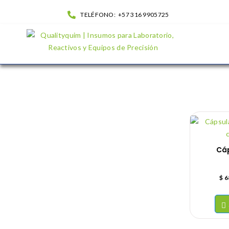
TELÉFONO:
+57 316 9905725
Tienda| QualityQuim
Cáp
$
6