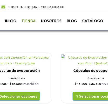
CORREO:INFO@QUALITYQUIM.COM.CO
INICIO
TIENDA
NOSOTROS
BLOG
CATÁLOGO
sulas de evaporación
Cápsulas de evapo
Cerámicos
Cerámicos
8.000
-
$
85.500
IVA Incluido
$
15.300
-
$
36.500
IVA 
Seleccionar opciones
Seleccionar opc