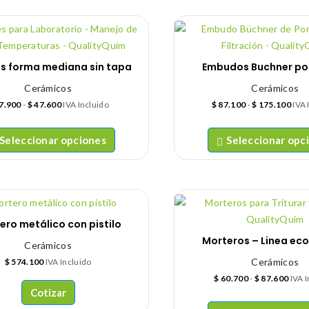
es forma mediana sin tapa
Embudos Buchner po
Cerámicos
Cerámicos
7.900
-
$
47.600
IVA Incluido
$
87.100
-
$
175.100
IVA 
Seleccionar opciones
Seleccionar opc
ero metálico con pistilo
Morteros – Linea ec
Cerámicos
Cerámicos
$
574.100
IVA Incluido
$
60.700
-
$
87.600
IVA 
Cotizar