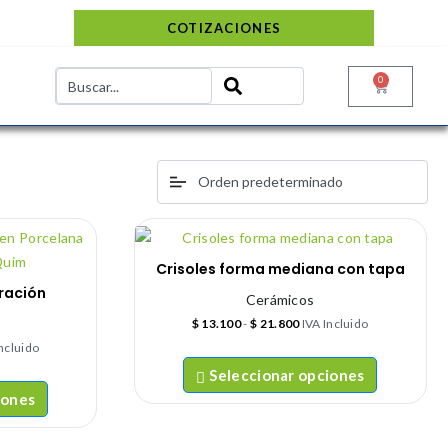
COTIZACIONES
0
Crisoles forma mediana con tapa
ración
Cerámicos
$
13.100
-
$
21.800
IVA Incluido
Incluido
Seleccionar opciones
iones