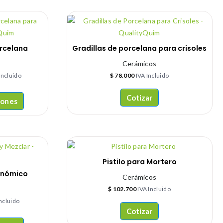
rcelana
Gradillas de porcelana para crisoles
Cerámicos
Incluido
$
78.000
IVA Incluido
Cotizar
iones
Pistilo para Mortero
onómico
Cerámicos
$
102.700
IVA Incluido
Incluido
Cotizar