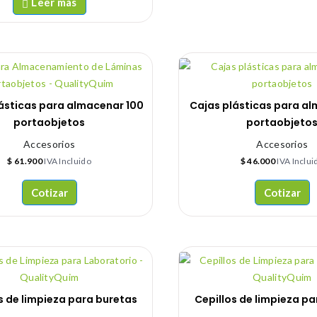
Leer más
ásticas para almacenar 100
Cajas plásticas para a
portaobjetos
portaobjeto
Accesorios
Accesorios
$
61.900
IVA Incluido
$
46.000
IVA Inclui
Cotizar
Cotizar
s de limpieza para buretas
Cepillos de limpieza pa