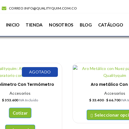
CORREO:INFO@QUALITYQUIM.COM.CO
INICIO
TIENDA
NOSOTROS
BLOG
CATÁLOGO
AGOTADO
olimetro Con Termómetro
Aro metálico Con
Accesorios
Accesorios
$
353.600
IVA Incluido
$
33.400
-
$
66.700
IVA 
Cotizar
Seleccionar opc