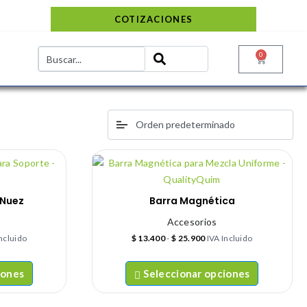
COTIZACIONES
0
 Nuez
Barra Magnética
Accesorios
Incluido
$
13.400
-
$
25.900
IVA Incluido
iones
Seleccionar opciones