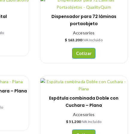
tal
Dispensador para 72 láminas
portaobjeto
Accesorios
ido
$
163.200
IVA Incluido
Cotizar
hara – Plana
Espátula combinada Doble con
Cuchara – Plana
do
Accesorios
$
51.200
IVA Incluido