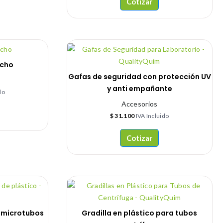
Cotizar
ucho
Gafas de seguridad con protección UV
y anti empañante
do
Accesorios
$
31.100
IVA Incluido
Cotizar
a microtubos
Gradilla en plástico para tubos