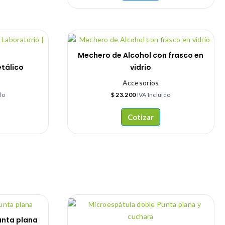
Mechero de Alcohol con frasco en
tálico
vidrio
Accesorios
do
$
23.200
IVA Incluido
Cotizar
unta plana