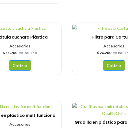
átula cuchara Plástica
Filtro para Cart
Accesorios
Accesorios
$
11.700
IVA Incluido
$
26.200
IVA Inclui
Cotizar
Cotizar
 en plástico multifuncional
Gradilla en plástico par
Accesorios