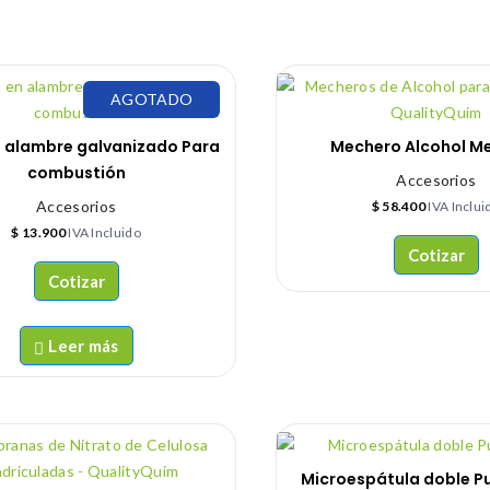
AGOTADO
n alambre galvanizado Para
Mechero Alcohol Me
combustión
Accesorios
Accesorios
$
58.400
IVA Inclui
$
13.900
IVA Incluido
Cotizar
Cotizar
Leer más
Microespátula doble P