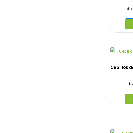
$
1
Cepillos 
$
9