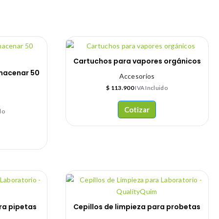
Cartuchos para vapores orgánicos
lmacenar 50
Accesorios
s
$
113.900
IVA Incluido
Cotizar
do
ra pipetas
Cepillos de limpieza para probetas