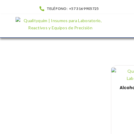
TELÉFONO:
+57 316 9905725
Tienda| QualityQuim
Alcoh