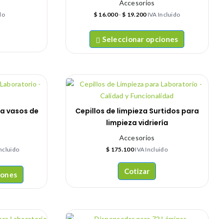
Accesorios
do
$
16.000
-
$
19.200
IVA Incluido
Seleccionar opciones
ra vasos de
Cepillos de limpieza Surtidos para
limpieza vidriería
Accesorios
Incluido
$
175.100
IVA Incluido
Cotizar
iones