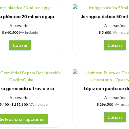
a plástica 20 mL sin aguja
Jeringa plástica 50 mL
Accesorios
Accesorios
$
640.500
IVA Incluido
$
5.600
IVA Inclui
Cotizar
Cotizar
a germicida ultravioleta
Lápiz con punta de 
Accesorios
Accesorios
9.400
-
$
285.600
IVA Incluido
$
296.500
IVA Inclu
Cotizar
Seleccionar opciones