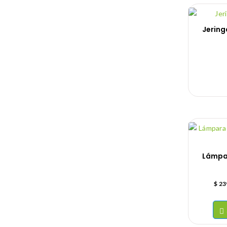
Jering
Lámpar
$
23