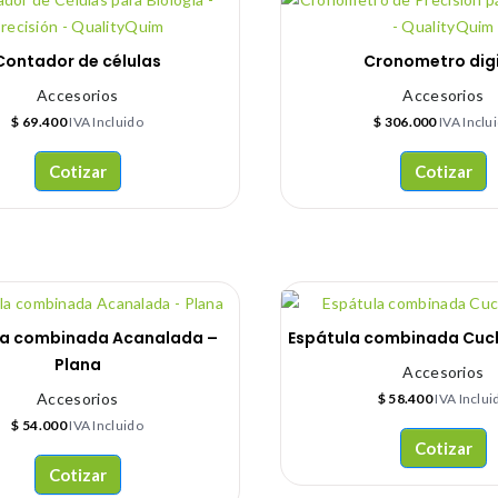
Contador de células
Cronometro digi
Accesorios
Accesorios
$
69.400
IVA Incluido
$
306.000
IVA Inclu
Cotizar
Cotizar
la combinada Acanalada –
Espátula combinada Cuc
Plana
Accesorios
Accesorios
$
58.400
IVA Inclui
$
54.000
IVA Incluido
Cotizar
Cotizar