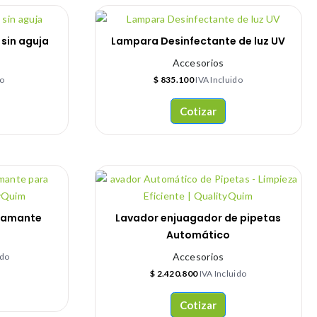
 sin aguja
Lampara Desinfectante de luz UV
Accesorios
do
$
835.100
IVA Incluido
Cotizar
diamante
Lavador enjuagador de pipetas
Automático
Accesorios
ido
$
2.420.800
IVA Incluido
Cotizar