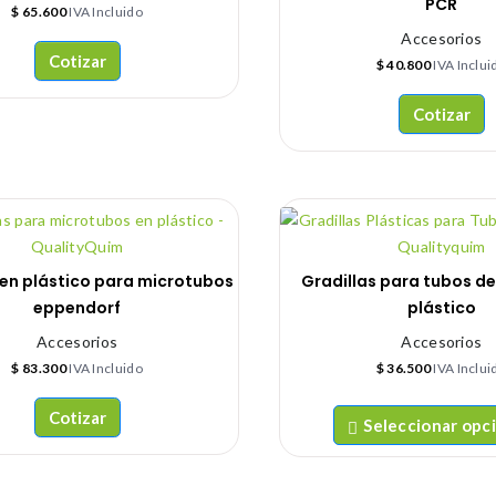
PCR
$
65.600
IVA Incluido
Accesorios
Cotizar
$
40.800
IVA Inclui
Cotizar
 en plástico para microtubos
Gradillas para tubos d
eppendorf
plástico
Accesorios
Accesorios
$
83.300
IVA Incluido
$
36.500
IVA Inclui
Cotizar
Seleccionar opc