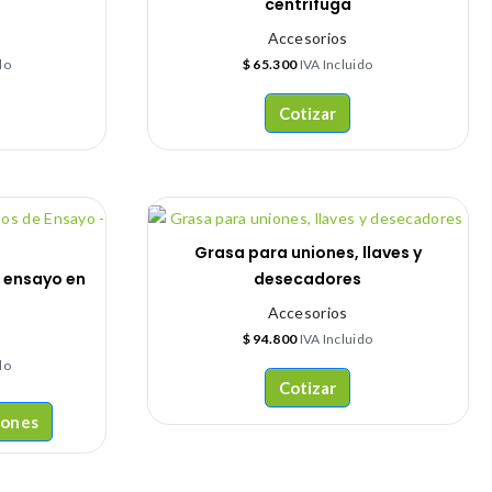
centrífuga
Accesorios
do
$
65.300
IVA Incluido
Cotizar
Grasa para uniones, llaves y
e ensayo en
desecadores
Accesorios
$
94.800
IVA Incluido
do
Cotizar
iones