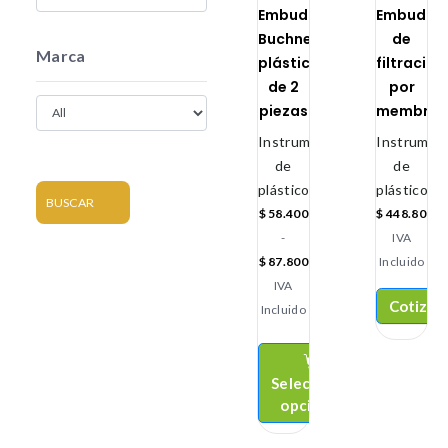
Embudo
Embudo
Buchner
de
Marca
plástico
filtración
de 2
por
piezas
membra
Instrumental
Instrument
de
de
plástico
plástico
BUSCAR
$
58.400
$
448.800
-
IVA
$
87.800
Incluido
IVA
Cotizar
Incluido
Seleccionar
opciones