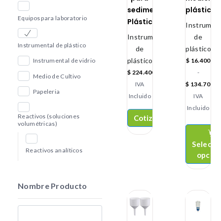
sedimentación
plástica
Equipos para laboratorio
Plástico
Instrument
Instrumental
de
Instrumental de plástico
de
plástico
plástico
$
16.400
Instrumental de vidrio
$
224.400
-
Medio de Cultivo
IVA
$
134.700
Papeleria
Incluido
IVA
Incluido
Reactivos (soluciones
Cotizar
volumétricas)
Selecci
Reactivos analíticos
opcio
Nombre Producto