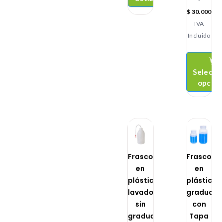
$
30.000
IVA
Incluido
Selecci
opcio
Frasco
Frascos
en
en
plástico
plástico
lavadores
graduad
sin
con
graduar
Tapa