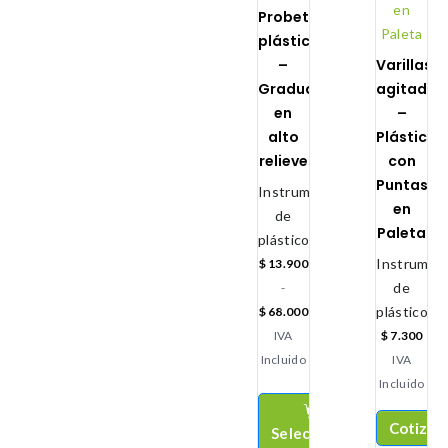
Probetas
plásticas
–
Varillas
Graduada
agitador
en
–
alto
Plástica
relieve
con
Puntas
Instrumental
en
de
Paleta
plástico
Instrument
$
13.900
de
-
plástico
$
68.000
IVA
$
7.300
Incluido
IVA
Incluido
Cotizar
Seleccionar