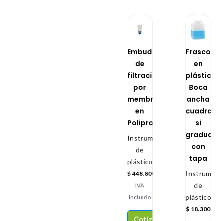
Embudo
Frasco
de
en
filtración
plástico
por
Boca
membrana
ancha
en
cuadrad
Polipropileno
si
graduaci
Instrumental
con
de
tapa
plástico
Instrument
$
448.800
de
IVA
plástico
Incluido
$
18.300
Cotizar
-