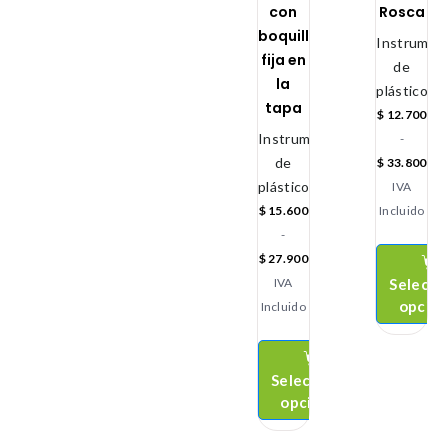
con
Rosca
boquilla
Instrument
fija en
de
la
plástico
tapa
$
12.700
Instrumental
-
de
$
33.800
plástico
IVA
$
15.600
Incluido
-
$
27.900
Selecci
IVA
opcio
Incluido
Seleccionar
opciones