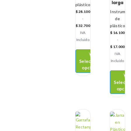
larga
plástico
Instrument
$
28.100
de
-
plástico
$
32.700
IVA
$
16.100
Incluido
-
$
17.000
IVA
Seleccionar
Incluido
opciones
Selecci
opcio