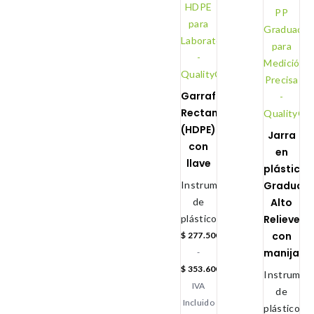
Garrafa
Rectangular
(HDPE)
Jarra
con
en
llave
plástico
Instrumental
Graduaci
de
Alto
plástico
Relieve
con
$
277.500
manija
-
$
353.600
Instrument
IVA
de
Incluido
plástico