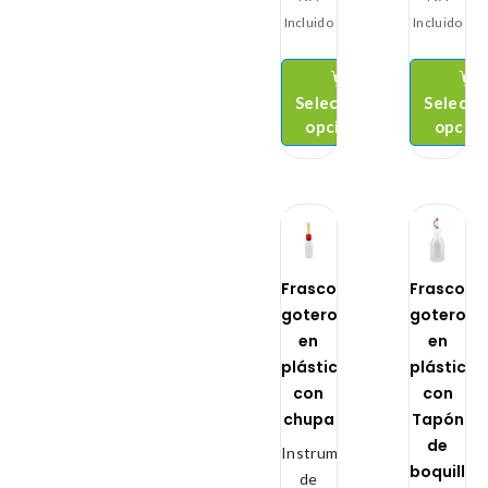
Incluido
Incluido
Seleccionar
Selecci
opciones
opcio
Frascos
Frascos
gotero
gotero
en
en
plástico
plástico
con
con
chupa
Tapón
de
Instrumental
boquilla
de