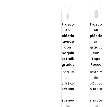
Frascos
Frascos
en
en
plástico
plástico
lavadores
sin
con
graduaci
boquilla
con
extraíble
Tapa
graduados
Rosca
Instrumental
Instrument
de
de
plástico
plástico
$
21.300
$
10.900
-
-
$
38.400
$
33.500
IVA
IVA