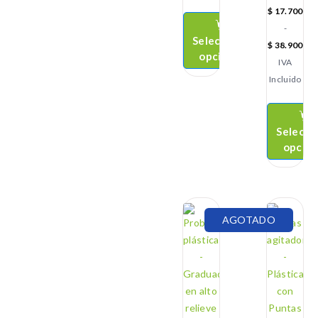
$
17.700
-
Seleccionar
$
38.900
opciones
IVA
Incluido
Selecci
opcio
AGOTADO