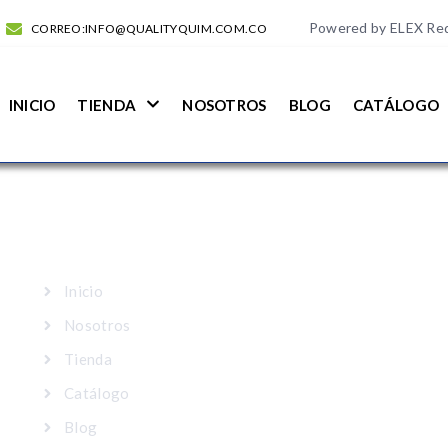
Powered by ELEX Re
CORREO:INFO@QUALITYQUIM.COM.CO
INICIO
TIENDA
NOSOTROS
BLOG
CATÁLOGO
MAPA DEL SITIO
Inicio
Nosotros
Tienda
Catálogo
Blog