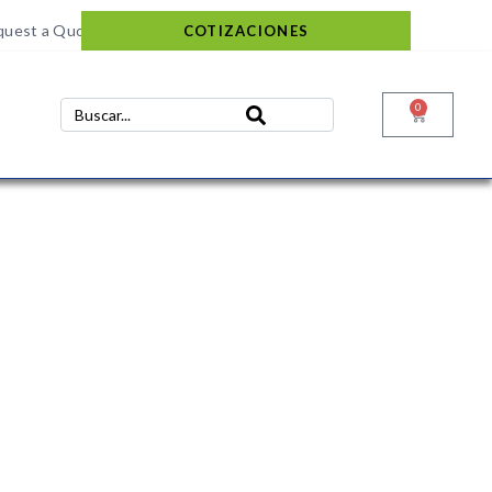
quest a Quote
COTIZACIONES
0
CONTACTÉNOS
+57 316 9905725
Info@qualityquim.com.co
KR 121D # 128 - 24 Suba