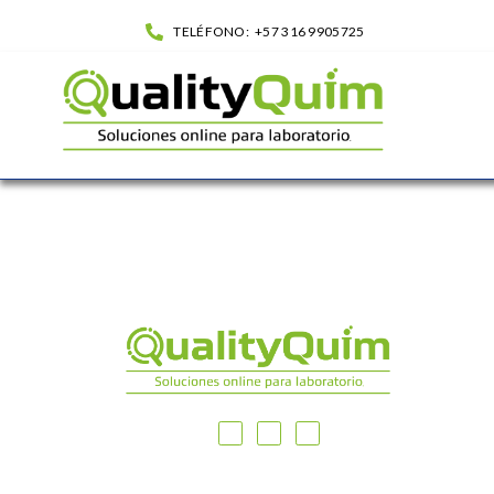
TELÉFONO:
+57 316 9905725
Quotes List| QualityQuim