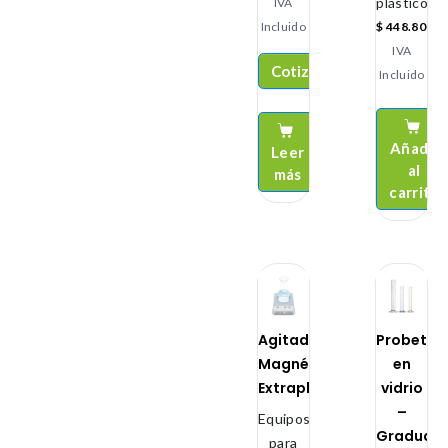
plástico
IVA
Incluido
$
448.800
IVA
Cotizar
Incluido
Añadir
Leer
al
más
carrito
Agitador
Probetas
Magnético
en
Extraplano
vidrio
–
Equipos
Graduad
para