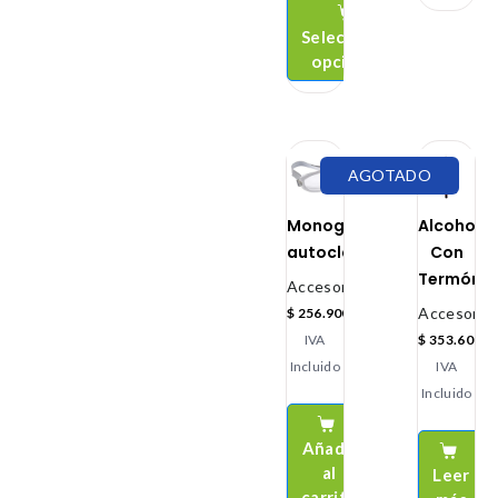
Seleccionar
opciones
AGOTADO
Monogafas
Alcoholi
autoclavables
Con
Termóme
Accesorios
Accesorio
$
256.900
IVA
$
353.600
Incluido
IVA
Incluido
Añadir
al
Leer
carrito