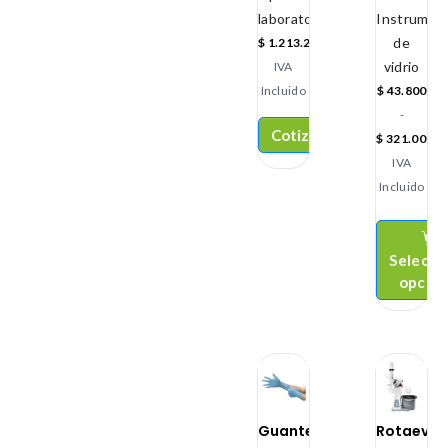
laboratorio
Instrument
de
$
1.213.200
vidrio
IVA
Incluido
$
43.800
-
Cotizar
$
321.000
IVA
Incluido
Selecci
opcio
Guantes
Rotaevap