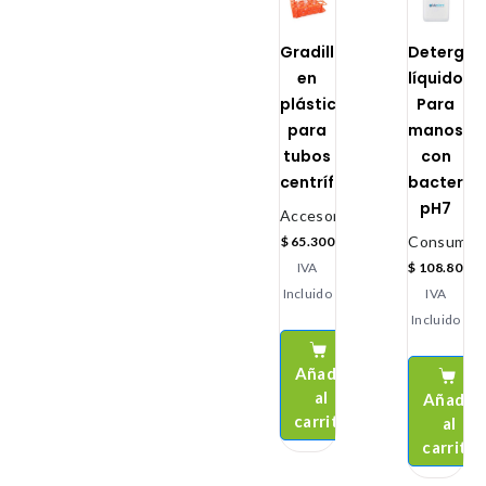
Gradilla
Detergen
en
líquidos
plástico
Para
para
manos
tubos
con
centrífuga
bacteric
pH7
Accesorios
Consumibl
$
65.300
IVA
$
108.800
Incluido
IVA
Incluido
Añadir
al
Añadir
carrito
al
carrito