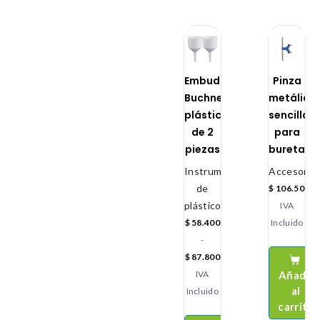
Embudo
Pinza
Buchner
metálica
plástico
sencilla
de 2
para
piezas
bureta
Instrumental
Accesorio
de
$
106.500
plástico
IVA
$
58.400
Incluido
-
$
87.800
Añadir
IVA
al
Incluido
carrito