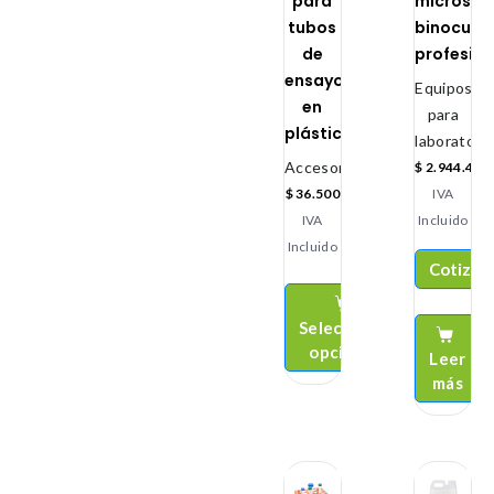
para
microsco
tubos
binocular
de
profesion
ensayo
Equipos
en
para
plástico
laboratorio
Accesorios
$
2.944.400
$
36.500
IVA
IVA
Incluido
Incluido
Cotizar
Seleccionar
opciones
Leer
más