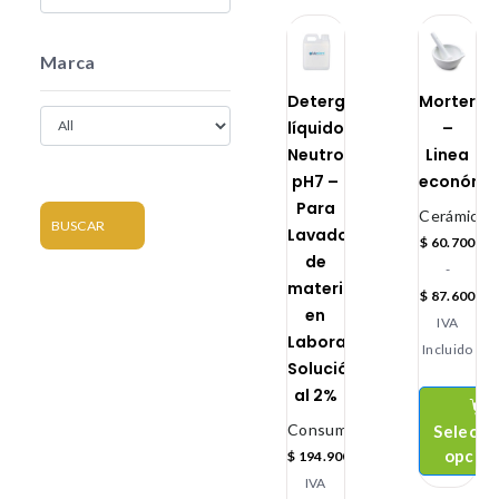
Marca
Detergentes
Morteros
líquidos
–
Neutro
Linea
pH7 –
económi
Para
Cerámicos
BUSCAR
Lavado
$
60.700
de
-
material
$
87.600
en
IVA
Laboratorios
Incluido
Solución
al 2%
Consumibles
Selecci
opcio
$
194.900
IVA