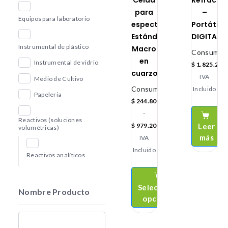
Celda
Refractó
para
–
Equipos para laboratorio
espectrofotómetro
Portátil
Estándar
DIGITAL
Instrumental de plástico
Macro
Consumibl
en
Instrumental de vidrio
$
1.825.200
cuarzo
IVA
Medio de Cultivo
Consumibles
Incluido
Papeleria
$
244.800
-
Reactivos (soluciones
Leer
$
979.200
volumétricas)
más
IVA
Incluido
Reactivos analíticos
Seleccionar
Nombre Producto
opciones