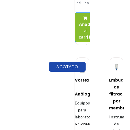
Incluido
Añadir
al
carrito
AGOTADO
Vortex
Embudo
–
de
Análogo
filtración
por
Equipos
membra
para
laboratorio
Instrument
de
$
1.224.000