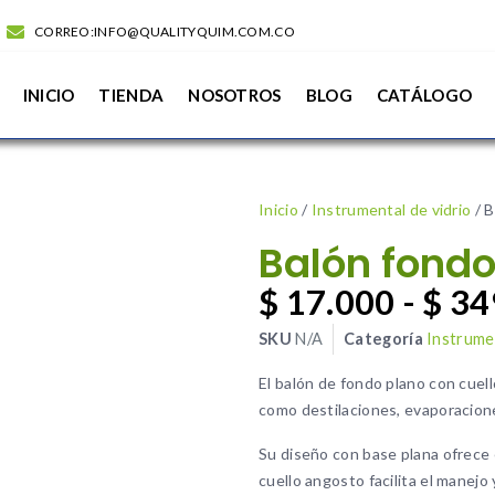
CORREO:INFO@QUALITYQUIM.COM.CO
INICIO
TIENDA
NOSOTROS
BLOG
CATÁLOGO
Inicio
/
Instrumental de vidrio
/ B
Balón fondo
$
17.000
-
$
34
SKU
N/A
Categoría
Instrumen
El balón de fondo plano con cuel
como destilaciones, evaporacion
Su diseño con base plana ofrece 
cuello angosto facilita el manejo 