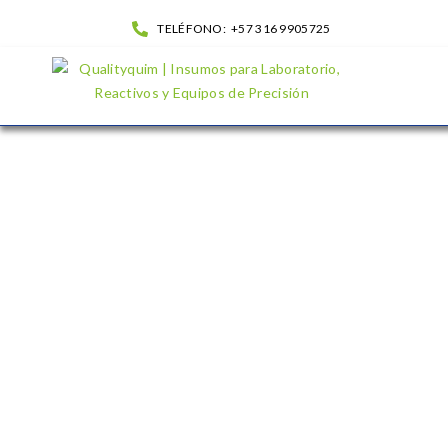
TELÉFONO:
+57 316 9905725
Balón fondo plano cuello Angosto| QualityQuim