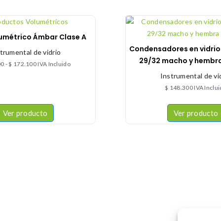
umétrico Ámbar Clase A
Condensadores en vidrio
trumental de vidrio
29/32 macho y hembra
00
-
$
172.100
IVA Incluido
Instrumental de vi
$
148.300
IVA Inclu
Ver producto
Ver producto