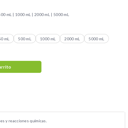
500 mL | 1000 mL | 2000 mL | 5000 mL
50 mL
500 mL
1000 mL
2000 mL
5000 mL
arrito
nes y reacciones químicas.