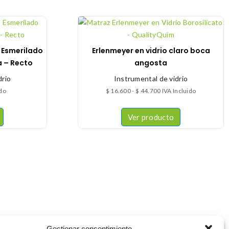
 Esmerilado
Erlenmeyer en vidrio claro boca
 – Recto
angosta
drio
Instrumental de vidrio
ido
$
16.600
-
$
44.700
IVA Incluido
Ver producto
Gestionar consentimiento