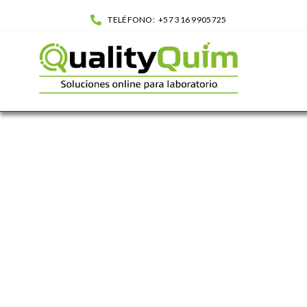
TELÉFONO:
+57 316 9905725
Base de Agar Sangre| QualityQuim