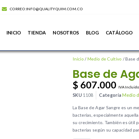
CORREO:INFO@QUALITYQUIM.COM.CO
INICIO
TIENDA
NOSOTROS
BLOG
CATÁLOGO
Inicio
/
Medio de Cultivo
/ Base 
Base de Ag
$
607.000
IVA Incluid
SKU
1108
Categoría
Medio d
La Base de Agar Sangre es un med
bacterias, especialmente aquella
su crecimiento. También es útil p
bacterias según su capacidad par