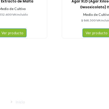
 Extracto de Malta
Agar XLD (Agar Xilos
Desoxicolato) 
Medio de Cultivo
Medio de Cultiv
552.600
IVA Incluido
$
868.500
IVA Inclu
Ver producto
Ver producto
MAPA DEL SITIO
Inicio