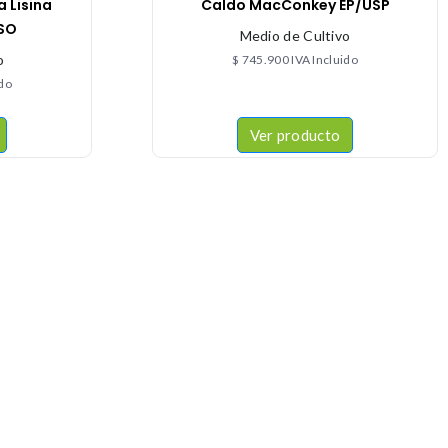
a Lisina
Caldo MacConkey EP/USP
ISO
Medio de Cultivo
o
$
745.900
IVA Incluido
ido
Ver producto
CONTACTÉNOS
+57 316 9905725