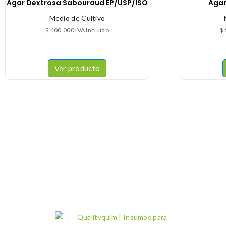
Agar Dextrosa Sabouraud EP/USP/ISO
Agar
Medio de Cultivo
$
400.000
IVA Incluido
$
Ver producto