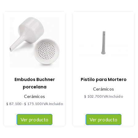
Embudos Buchner
Pistilo para Mortero
porcelana
Cerámicos
Cerámicos
$
102.700
IVA Incluido
$
87.100
-
$
175.100
IVA Incluido
Ver producto
Ver producto