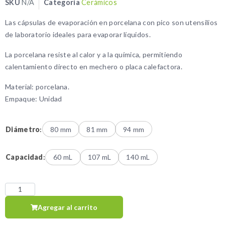
SKU
N/A
Categoría
Cerámicos
Las cápsulas de evaporación en porcelana con pico son utensilios
de laboratorio ideales para evaporar líquidos.
La porcelana resiste al calor y a la química, permitiendo
calentamiento directo en mechero o placa calefactora.
Material: porcelana.
Empaque: Unidad
Diámetro
:
80 mm
81 mm
94 mm
Capacidad
:
60 mL
107 mL
140 mL
Agregar al carrito