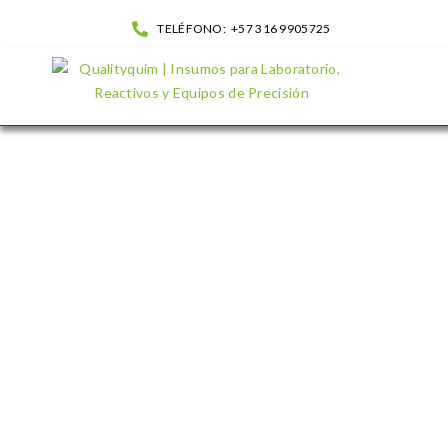
TELÉFONO:
+57 316 9905725
Equipo de filtración por membrana en vidrio| QualityQuim