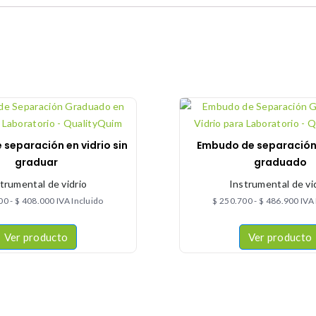
separación en vidrio sin
Embudo de separación 
graduar
graduado
trumental de vidrio
Instrumental de vi
00
-
$
408.000
IVA Incluido
$
250.700
-
$
486.900
IVA
Ver producto
Ver producto