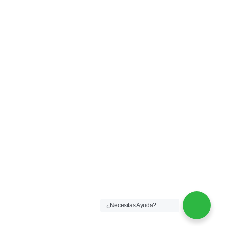
CONTACTÉNOS
+57 316 9905725
Info@qualityquim.com.co
KR 121D # 128 - 24 Suba
¿Necesitas Ayuda?