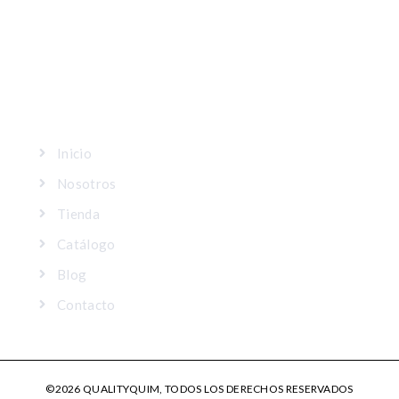
MAPA DEL SITIO
Inicio
Nosotros
Tienda
Catálogo
Blog
Contacto
©2026 QUALITYQUIM, TODOS LOS DERECHOS RESERVADOS