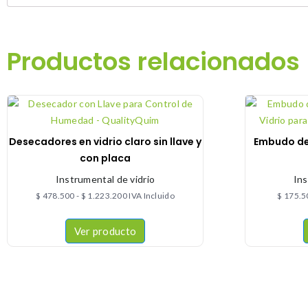
Productos relacionados
Desecadores en vidrio claro sin llave y
Embudo de 
con placa
Instrumental de vidrio
Ins
$
478.500
-
$
1.223.200
IVA Incluido
$
175.5
Ver producto