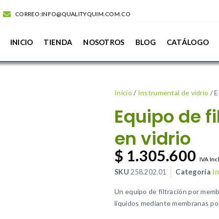
CORREO:INFO@QUALITYQUIM.COM.CO
INICIO
TIENDA
NOSOTROS
BLOG
CATÁLOGO
Inicio
/
Instrumental de vidrio
/ E
Equipo de f
en vidrio
$
1.305.600
IVA Inc
SKU
258.202.01
Categoría
In
Un equipo de filtración por membr
líquidos mediante membranas po