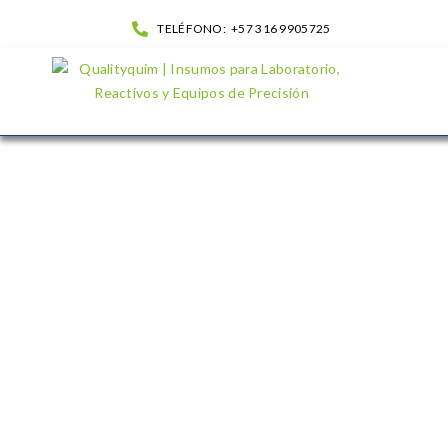
TELÉFONO:
+57 316 9905725
Frascos gotero en plástico con Tapón de boquilla larga|
QualityQuim