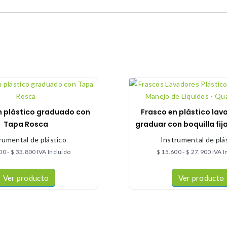
n plástico graduado con
Frasco en plástico lav
Tapa Rosca
graduar con boquilla fija
rumental de plástico
Instrumental de plá
00
-
$
33.800
IVA Incluido
$
15.600
-
$
27.900
IVA I
Ver producto
Ver producto