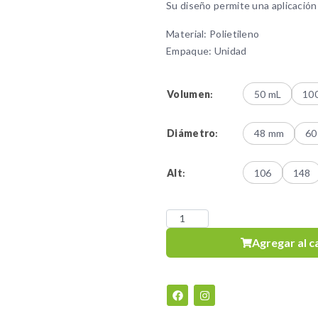
Su diseño permite una aplicación 
Material: Polietileno
Empaque: Unidad
Volumen
:
50 mL
10
Diámetro
:
48 mm
60
Alt
:
106
148
Agregar al c