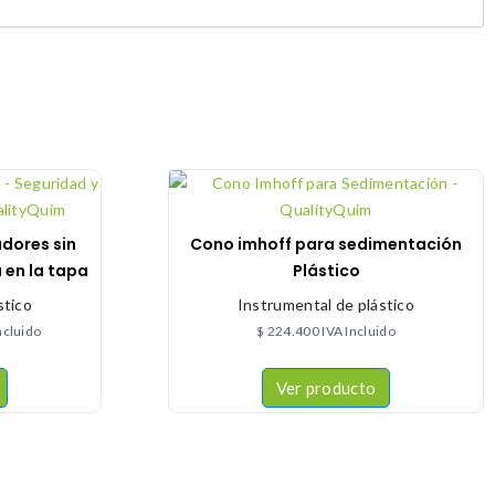
adores sin
Cono imhoff para sedimentación
 en la tapa
Plástico
stico
Instrumental de plástico
ncluido
$
224.400
IVA Incluido
Ver producto