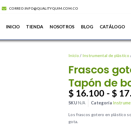
CORREO:INFO@QUALITYQUIM.COM.CO
INICIO
TIENDA
NOSOTROS
BLOG
CATÁLOGO
Inicio
/
Instrumental de plástico
Frascos got
Tapón de bo
$
16.100
-
$
17
SKU
N/A
Categoría
Instrumen
Los frascos gotero en plástico s
gota.