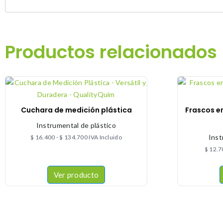
Productos relacionados
Cuchara de medición plástica
Frascos e
Instrumental de plástico
Inst
$
16.400
-
$
134.700
IVA Incluido
$
12.7
Ver producto