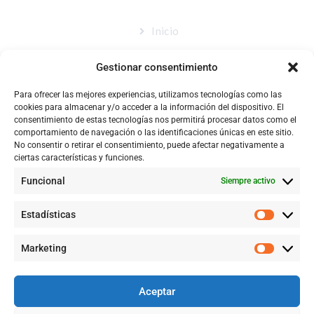
Inicio
Nosotros
Gestionar consentimiento
Tienda
Para ofrecer las mejores experiencias, utilizamos tecnologías como las
Catálogo
cookies para almacenar y/o acceder a la información del dispositivo. El
consentimiento de estas tecnologías nos permitirá procesar datos como el
Blog
comportamiento de navegación o las identificaciones únicas en este sitio.
No consentir o retirar el consentimiento, puede afectar negativamente a
Contacto
ciertas características y funciones.
Funcional
Siempre activo
CONTACTÉNOS
Estadísticas
+57 316 9905725
Marketing
Info@qualityquim.com.co
Aceptar
KR 121D # 128 - 24 Suba