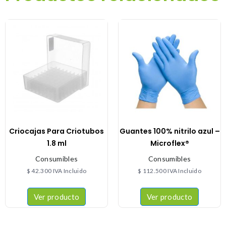
Criocajas Para Criotubos
Guantes 100% nitrilo azul –
1.8 ml
Microflex®
Consumibles
Consumibles
$
42.300
IVA Incluido
$
112.500
IVA Incluido
Ver producto
Ver producto