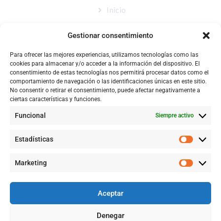
Inicio
Nosotros
Gestionar consentimiento
Tienda
Para ofrecer las mejores experiencias, utilizamos tecnologías como las
Catálogo
cookies para almacenar y/o acceder a la información del dispositivo. El
consentimiento de estas tecnologías nos permitirá procesar datos como el
Blog
comportamiento de navegación o las identificaciones únicas en este sitio.
No consentir o retirar el consentimiento, puede afectar negativamente a
Contacto
ciertas características y funciones.
Funcional
Siempre activo
CONTACTÉNOS
Estadísticas
+57 316 9905725
Marketing
Info@qualityquim.com.co
Aceptar
KR 121D # 128 - 24 Suba
Denegar