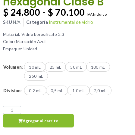
hexagonal Clase B
$
24.800
-
$
70.100
IVA Incluido
SKU
N/A
Categoría
Instrumental de vidrio
Material: Vidrio borosilicato 3.3
Color: Marcación Azul
Empaque: Unidad
Volumen
:
10 mL
25 mL
50 mL
100 mL
250 mL
Division
:
0,2 mL
0,5 mL
1,0 mL
2,0 mL
Agregar al carrito