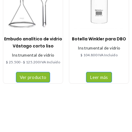
Embudo analítico de vidrio
Botella Winkler para DBO
Vástago corto liso
Instrumental de vidrio
Instrumental de vidrio
$
104.800
IVA Incluido
$
25.500
-
$
125.200
IVA Incluido
Ver producto
Leer más