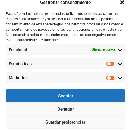
Gestionar consentimiento
Tienda
Para ofrecer las mejores experiencias, utilizamos tecnologías como las
Catálogo
cookies para almacenar y/o acceder a la información del dispositivo. El
consentimiento de estas tecnologías nos permitirá procesar datos como el
Blog
comportamiento de navegación o las identificaciones únicas en este sitio.
No consentir o retirar el consentimiento, puede afectar negativamente a
Contacto
ciertas características y funciones.
Funcional
Siempre activo
CONTACTÉNOS
Estadísticas
+57 316 9905725
Marketing
Info@qualityquim.com.co
Aceptar
KR 121D # 128 - 24 Suba
Denegar
¿Necesitas Ayuda?
Guardar preferencias
©2026 QUALITYQUIM, TODOS LOS DERECHOS RESERVADOS