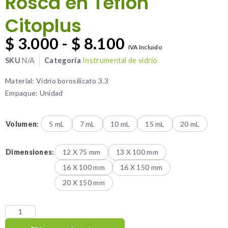
Rosca en Teflón
Citoplus
$
3.000
-
$
8.100
IVA Incluido
SKU
N/A
Categoría
Instrumental de vidrio
Material: Vidrio borosilicato 3.3
Empaque: Unidad
Volumen
:
5 mL
7 mL
10 mL
15 mL
20 mL
Dimensiones
:
12 X 75 mm
13 X 100 mm
16 X 100 mm
16 X 150 mm
20 X 150 mm