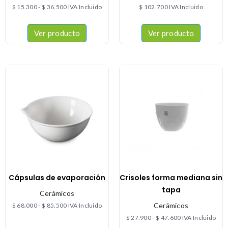
$
15.300
-
$
36.500
IVA Incluido
$
102.700
IVA Incluido
Ver producto
Ver producto
Cápsulas de evaporación
Crisoles forma mediana sin
tapa
Cerámicos
Cerámicos
$
68.000
-
$
85.500
IVA Incluido
$
27.900
-
$
47.600
IVA Incluido