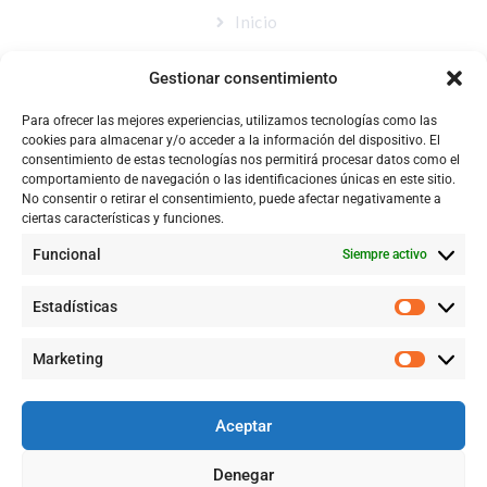
Inicio
Nosotros
Gestionar consentimiento
Tienda
Para ofrecer las mejores experiencias, utilizamos tecnologías como las
Catálogo
cookies para almacenar y/o acceder a la información del dispositivo. El
consentimiento de estas tecnologías nos permitirá procesar datos como el
Blog
comportamiento de navegación o las identificaciones únicas en este sitio.
No consentir o retirar el consentimiento, puede afectar negativamente a
Contacto
ciertas características y funciones.
Funcional
Siempre activo
CONTACTÉNOS
Estadísticas
+57 316 9905725
Marketing
Info@qualityquim.com.co
Aceptar
KR 121D # 128 - 24 Suba
Denegar