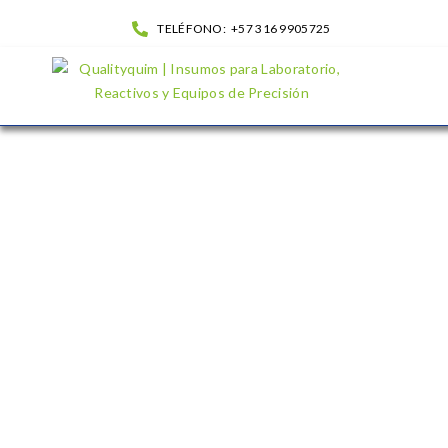
TELÉFONO:
+57 316 9905725
Aceite De Inmersion| QualityQuim