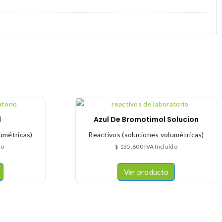
l
Azul De Bromotimol Solucion
umétricas)
Reactivos (soluciones volumétricas)
do
$
135.800
IVA Incluido
Ver producto