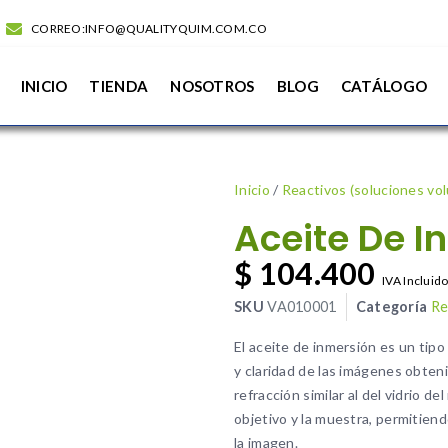
CORREO:INFO@QUALITYQUIM.COM.CO
INICIO
TIENDA
NOSOTROS
BLOG
CATÁLOGO
Inicio
/
Reactivos (soluciones vo
Aceite De I
$
104.400
IVA Incluid
SKU
VA010001
Categoría
Re
El aceite de inmersión es un tipo
y claridad de las imágenes obteni
refracción similar al del vidrio de
objetivo y la muestra, permitiend
la imagen.