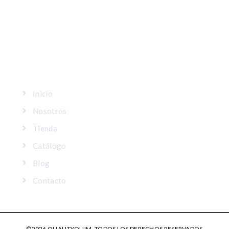
MAPA DEL SITIO
Inicio
Nosotros
Tienda
Catálogo
Blog
Contacto
©2026 QUALITYQUIM, TODOS LOS DERECHOS RESERVADOS