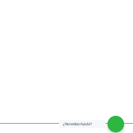
CONTACTÉNOS
+57 316 9905725
Info@qualityquim.com.co
KR 121D # 128 - 24 Suba
¿Necesitas Ayuda?