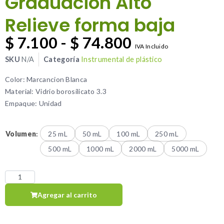
Graduación Alto
Relieve forma baja
$
7.100
-
$
74.800
IVA Incluido
SKU
N/A
Categoría
Instrumental de plástico
Color: Marcancion Blanca
Material: Vidrio borosilicato 3.3
Empaque: Unidad
Volumen
:
25 mL
50 mL
100 mL
250 mL
500 mL
1000 mL
2000 mL
5000 mL
Agregar al carrito