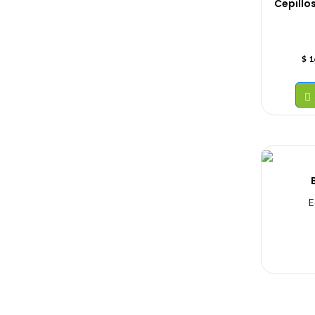
Cepillo
$
1
E