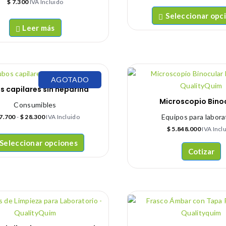
$
7.300
IVA Incluido
Seleccionar opc
Leer más
AGOTADO
s capilares sin heparina
Microscopio Bino
Consumibles
Equipos para labora
7.700
-
$
28.300
IVA Incluido
$
5.848.000
IVA Incl
Seleccionar opciones
Cotizar