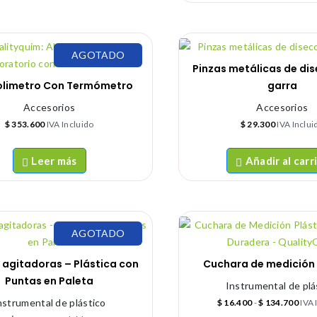
AGOTADO
Pinzas metálicas de di
olimetro Con Termómetro
garra
Accesorios
Accesorios
$
353.600
IVA Incluido
$
29.300
IVA Inclui
Leer más
Añadir al carr
AGOTADO
s agitadoras – Plástica con
Cuchara de medición 
Puntas en Paleta
Instrumental de plá
nstrumental de plástico
$
16.400
-
$
134.700
IVA 