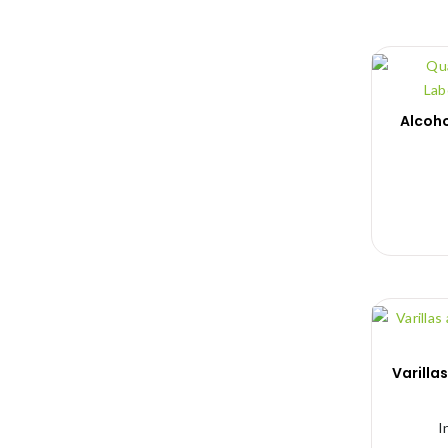
Alcoh
Varilla
I