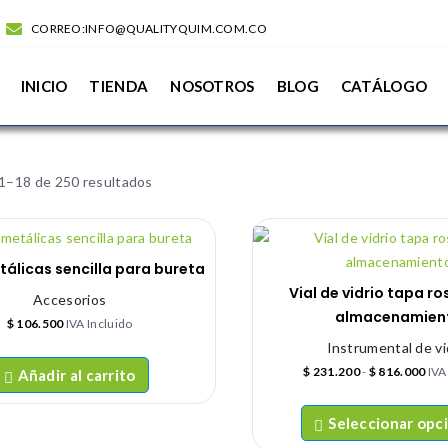
CORREO:INFO@QUALITYQUIM.COM.CO
INICIO
TIENDA
NOSOTROS
BLOG
CATÁLOGO
1–18 de 250 resultados
tálicas sencilla para bureta
Vial de vidrio tapa r
Accesorios
almacenamien
$
106.500
IVA Incluido
Instrumental de vi
$
231.200
-
$
816.000
IVA
Añadir al carrito
Seleccionar opc