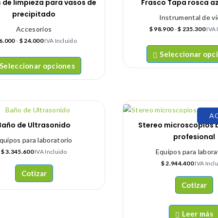
s de limpieza para vasos de
Frasco Tapa rosca azu
precipitado
Instrumental de vi
Accesorios
$
98.900
-
$
235.300
IVA 
6.000
-
$
24.000
IVA Incluido
Seleccionar opc
Seleccionar opciones
A
Baño de Ultrasonido
Stereo microscopios 
profesional
quipos para laboratorio
Equipos para labora
$
3.345.600
IVA Incluido
$
2.944.400
IVA Incl
Cotizar
Cotizar
Leer más