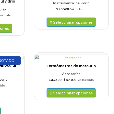
l vidrio
Instrumental de vidrio
drio
$
90.500
IVA Incluido
Incluido
Seleccionar opciones
iones
GOTADO
binocular
Termómetros de mercurio
Accesorios
torio
$
36.400
-
$
57.000
IVA Incluido
uido
Seleccionar opciones