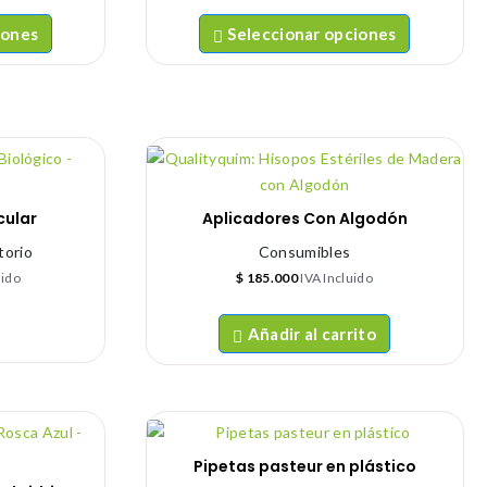
iones
Seleccionar opciones
cular
Aplicadores Con Algodón
torio
Consumibles
uido
$
185.000
IVA Incluido
Añadir al carrito
Pipetas pasteur en plástico