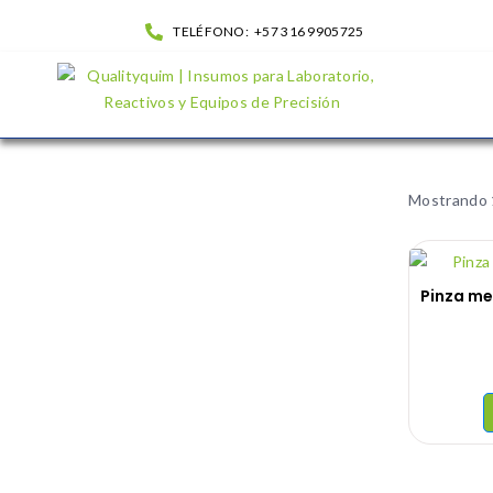
TELÉFONO:
+57 316 9905725
Biopharchem| QualityQuim
Mostrando 
Pinza me