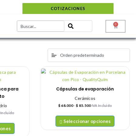
COTIZACIONES
0
osca para
Cápsulas de evaporación
to
Cerámicos
drio
$
68.000
-
$
85.500
IVA Incluido
 Incluido
Seleccionar opciones
iones