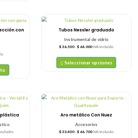
sección con
Tubos Nessler graduado
Instrumental de vidrio
$
36.500
-
$
64.000
IVA Incluido
do
Seleccionar opciones
ito
plástica
Aro metálico Con Nuez
stico
Accesorios
Incluido
$
33.400
-
$
66.700
IVA Incluido