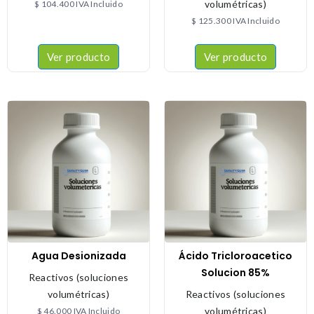
volumétricas)
$
104.400
IVA Incluido
$
125.300
IVA Incluido
Ver producto
Ver producto
Agua Desionizada
Ácido Tricloroacetico
Solucion 85%
Reactivos (soluciones
volumétricas)
Reactivos (soluciones
volumétricas)
$
46.000
IVA Incluido