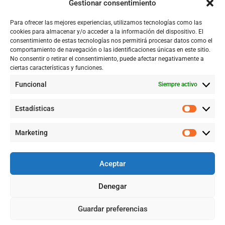
Gestionar consentimiento
Tienda
Para ofrecer las mejores experiencias, utilizamos tecnologías como las
Catálogo
cookies para almacenar y/o acceder a la información del dispositivo. El
consentimiento de estas tecnologías nos permitirá procesar datos como el
Blog
comportamiento de navegación o las identificaciones únicas en este sitio.
No consentir o retirar el consentimiento, puede afectar negativamente a
Contacto
ciertas características y funciones.
Funcional
Siempre activo
CONTACTÉNOS
Estadísticas
+57 316 9905725
Marketing
Info@qualityquim.com.co
Aceptar
KR 121D # 128 - 24 Suba
Denegar
¿Necesitas Ayuda?
Guardar preferencias
©2026 QUALITYQUIM, TODOS LOS DERECHOS RESERVADOS