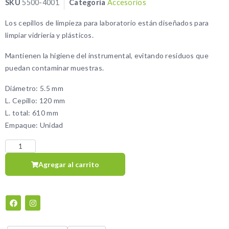
SKU
5500-4001
Categoría
Accesorios
Los cepillos de limpieza para laboratorio están diseñados para
limpiar vidriería y plásticos.
Mantienen la higiene del instrumental, evitando residuos que
puedan contaminar muestras.
Diámetro: 5.5 mm
L. Cepillo: 120 mm
L. total: 610 mm
Empaque: Unidad
Agregar al carrito