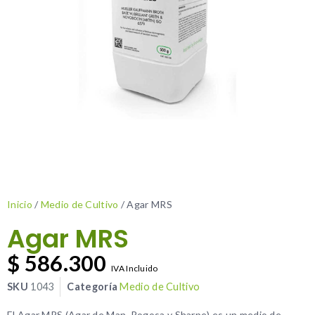
Inicio
/
Medio de Cultivo
/ Agar MRS
Agar MRS
$
586.300
IVA Incluido
SKU
1043
Categoría
Medio de Cultivo
El Agar MRS (Agar de Man, Rogosa y Sharpe) es un medio de