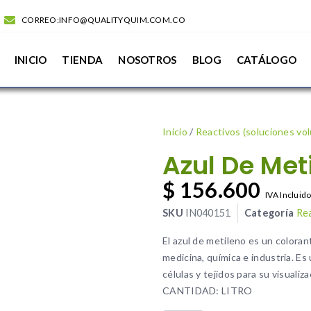
CORREO:INFO@QUALITYQUIM.COM.CO
INICIO
TIENDA
NOSOTROS
BLOG
CATÁLOGO
Inicio
/
Reactivos (soluciones vo
Azul De Met
$
156.600
IVA Incluid
SKU
IN040151
Categoría
Rea
El azul de metileno es un coloran
medicina, química e industria. Es
células y tejidos para su visualiz
CANTIDAD: LITRO