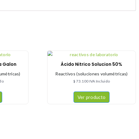
Ra Galon
Ácido Nitrico Solucion 50%
umétricas)
Reactivos (soluciones volumétricas)
ido
$
73.100
IVA Incluido
Ver producto