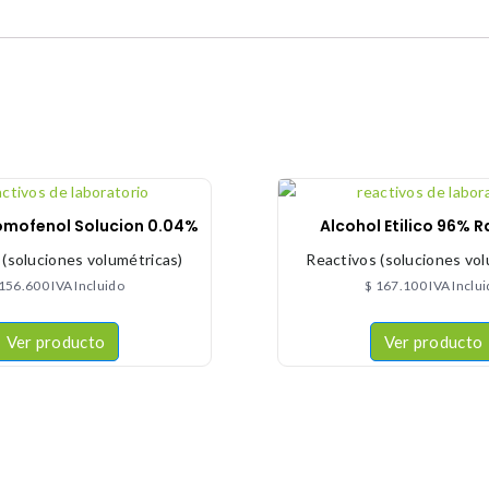
omofenol Solucion 0.04%
Alcohol Etilico 96% 
 (soluciones volumétricas)
Reactivos (soluciones vol
156.600
IVA Incluido
$
167.100
IVA Inclu
Ver producto
Ver producto