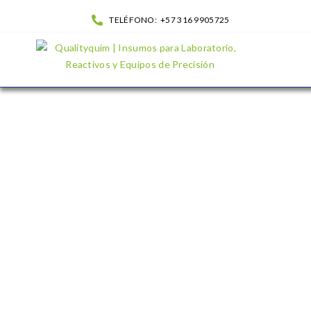
TELÉFONO:
+57 316 9905725
Azul De Metileno Solucion 1%| QualityQuim