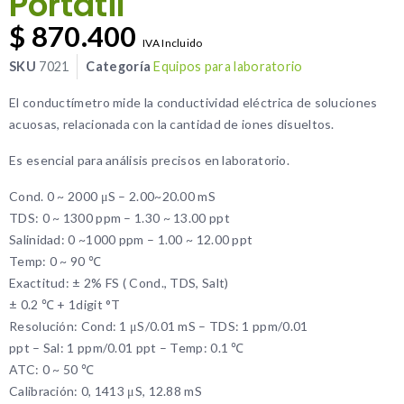
Portátil
$
870.400
IVA Incluido
SKU
7021
Categoría
Equipos para laboratorio
El conductímetro mide la conductividad eléctrica de soluciones
acuosas, relacionada con la cantidad de iones disueltos.
Es esencial para análisis precisos en laboratorio.
Cond. 0 ~ 2000 μS – 2.00~20.00 mS
TDS: 0 ~ 1300 ppm – 1.30 ~ 13.00 ppt
Salinidad: 0 ~1000 ppm – 1.00 ~ 12.00 ppt
Temp: 0 ~ 90 ℃
Exactitud: ± 2% FS ( Cond., TDS, Salt)
± 0.2 ℃ + 1digit °T
Resolución: Cond: 1 μS/0.01 mS – TDS: 1 ppm/0.01
ppt – Sal: 1 ppm/0.01 ppt – Temp: 0.1 ℃
ATC: 0 ~ 50 ℃
Calibración: 0, 1413 μS, 12.88 mS