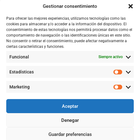
Nosotros
Gestionar consentimiento
Tienda
Para ofrecer las mejores experiencias, utilizamos tecnologías como las
Catálogo
cookies para almacenar y/o acceder a la información del dispositivo. El
consentimiento de estas tecnologías nos permitirá procesar datos como el
Blog
comportamiento de navegación o las identificaciones únicas en este sitio.
No consentir o retirar el consentimiento, puede afectar negativamente a
Contacto
ciertas características y funciones.
Funcional
Siempre activo
CONTACTÉNOS
Estadísticas
+57 316 9905725
Marketing
Info@qualityquim.com.co
Aceptar
KR 121D # 128 - 24 Suba
Denegar
¿Necesitas Ayuda?
Guardar preferencias
©2026 QUALITYQUIM, TODOS LOS DERECHOS RESERVADOS