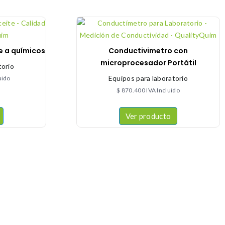
e a químicos
Conductivimetro con
microprocesador Portátil
torio
Equipos para laboratorio
uido
$
870.400
IVA Incluido
Ver producto