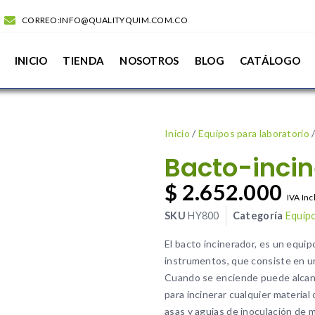
CORREO:INFO@QUALITYQUIM.COM.CO
INICIO
TIENDA
NOSOTROS
BLOG
CATÁLOGO
Inicio
/
Equipos para laboratorio
/
Bacto-inci
$
2.652.000
IVA Inc
SKU
HY800
Categoría
Equipo
El bacto incinerador, es un equip
instrumentos, que consiste en un
Cuando se enciende puede alcanz
para incinerar cualquier material
asas y agujas de inoculación de m