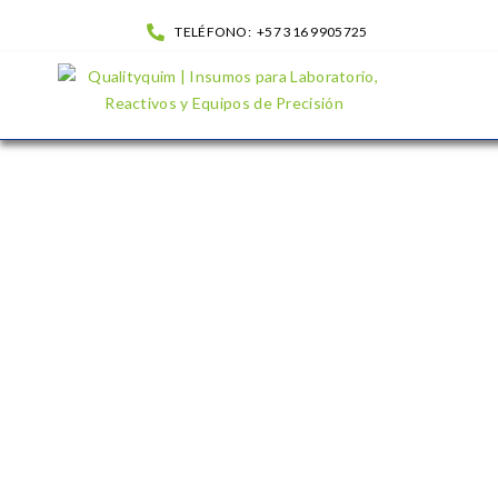
TELÉFONO:
+57 316 9905725
Bacto-incinerador| QualityQuim