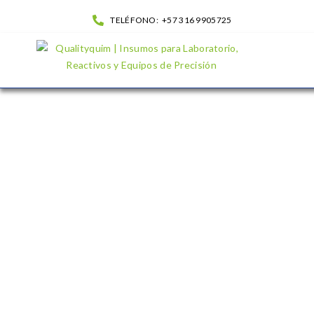
TELÉFONO:
+57 316 9905725
Eosina Amarillenta Solucion 0.5%| QualityQuim