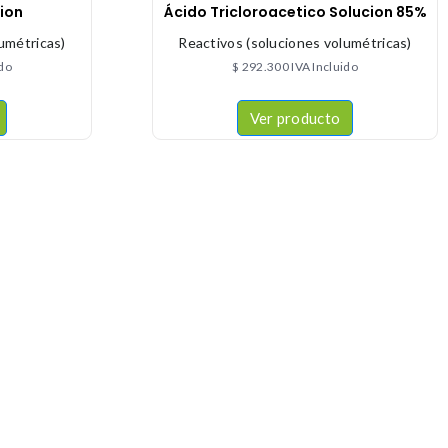
ion
Ácido Tricloroacetico Solucion 85%
umétricas)
Reactivos (soluciones volumétricas)
ido
$
292.300
IVA Incluido
Ver producto
CONTACTÉNOS
+57 316 9905725
Info@qualityquim.com.co