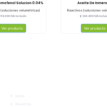
omofenol Solucion 0.04%
Aceite De Inmers
 (soluciones volumétricas)
Reactivos (soluciones vol
94.000
IVA Incluido
$
104.400
IVA Inclu
Ver producto
Ver producto
MAPA DEL SITIO
Inicio
Nosotros