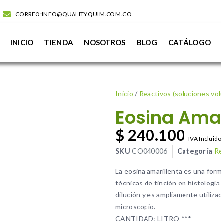
CORREO:INFO@QUALITYQUIM.COM.CO
INICIO
TIENDA
NOSOTROS
BLOG
CATÁLOGO
Inicio
/
Reactivos (soluciones vo
Eosina Amar
$
240.100
IVA Incluid
SKU
CO040006
Categoría
Re
La eosina amarillenta es una form
técnicas de tinción en histología 
dilución y es ampliamente utiliza
microscopio.
CANTIDAD: LITRO ***