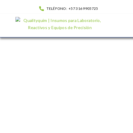
TELÉFONO:
+57 316 9905725
Frascos en plástico sin graduación con Tapa Rosca| QualityQuim