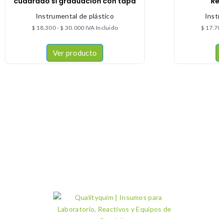
cuadrado si graduación con tapa
Re
Instrumental de plástico
Inst
$
18.300
-
$
30.000
IVA Incluido
$
17.7
Ver producto