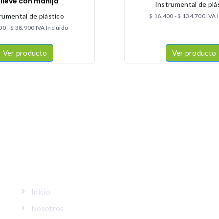
lieve con manija
Instrumental de plá
rumental de plástico
$
16.400
-
$
134.700
IVA 
00
-
$
38.900
IVA Incluido
Ver producto
Ver producto
MAPA DEL SITIO
Inicio
Nosotros