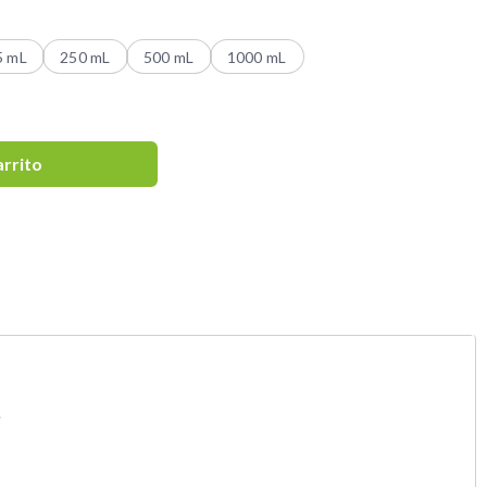
5 mL
250 mL
500 mL
1000 mL
arrito
.