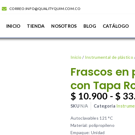
CORREO:INFO@QUALITYQUIM.COM.CO
INICIO
TIENDA
NOSOTROS
BLOG
CATÁLOGO
Inicio
/
Instrumental de plástico
Frascos en 
con Tapa R
$
10.900
-
$
33
SKU
N/A
Categoría
Instrumen
Autoclavables 121 °C
Material: polipropileno
Empaque: Unidad