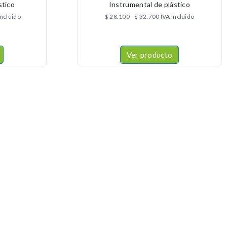
stico
Instrumental de plástico
Incluido
$
28.100
-
$
32.700
IVA Incluido
Ver producto
CONTACTÉNOS
+57 316 9905725
Info@qualityquim.com.co