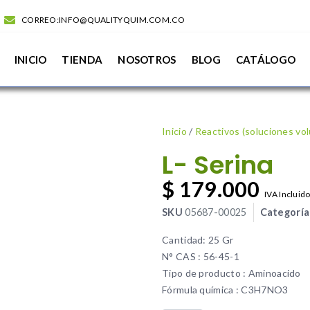
CORREO:INFO@QUALITYQUIM.COM.CO
INICIO
TIENDA
NOSOTROS
BLOG
CATÁLOGO
Inicio
/
Reactivos (soluciones vo
L- Serina
$
179.000
IVA Incluid
SKU
05687-00025
Categoría
Cantidad: 25 Gr
N° CAS : 56-45-1
Tipo de producto : Aminoacido
Fórmula química : C3H7NO3