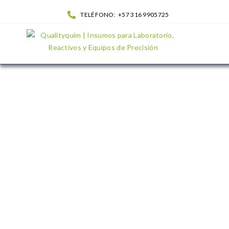
TELÉFONO:
+57 316 9905725
L- Serina| QualityQuim