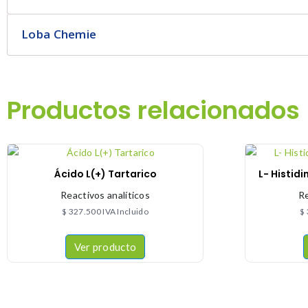
Loba Chemie
Productos relacionados
Ácido L(+) Tartarico
L- Histid
Reactivos analíticos
Re
$
327.500
IVA Incluido
$
Ver producto