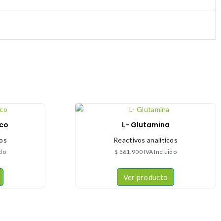
ico
L- Glutamina
cos
Reactivos analíticos
ido
$
561.900
IVA Incluido
Ver producto