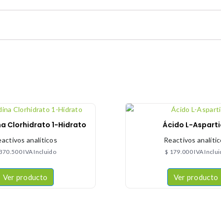
ina Clorhidrato 1-Hidrato
Ácido L-Aspart
activos analíticos
Reactivos analíti
370.500
IVA Incluido
$
179.000
IVA Inclu
Ver producto
Ver producto