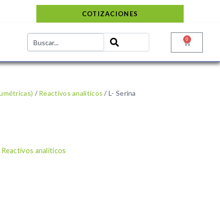
COTIZACIONES
0
lumétricas)
/
Reactivos analíticos
/ L- Serina
o
Reactivos analíticos