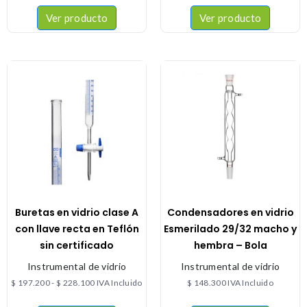
Ver producto
Ver producto
Buretas en vidrio clase A
Condensadores en vidrio
con llave recta en Teflón
Esmerilado 29/32 macho y
sin certificado
hembra – Bola
Instrumental de vidrio
Instrumental de vidrio
$
197.200
-
$
228.100
IVA Incluido
$
148.300
IVA Incluido