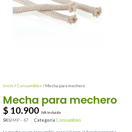
Inicio
/
Consumibles
/ Mecha para mechero
Mecha para mechero
$
10.900
IVA Incluido
SKU
MP - 67
Categoría
Consumibles
La mecha es un consumible esencial para el funcionamiento