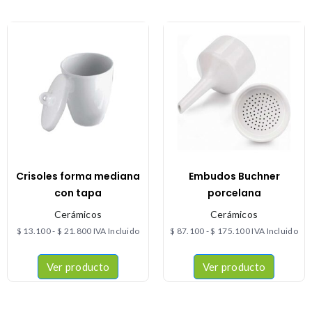
Crisoles forma mediana
Embudos Buchner
con tapa
porcelana
Cerámicos
Cerámicos
$
13.100
-
$
21.800
IVA Incluido
$
87.100
-
$
175.100
IVA Incluido
Ver producto
Ver producto