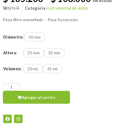
IVA Incluido
SKU
N/A
Categoría
Instrumental de vidrio
Pesa filtro esmerilado – Pesa Sustancias
Diámetro
:
50 mm
Altura
:
25 mm
35 mm
Volumen
:
20 mL
35 mL
Agregar al carrito