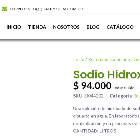
CORREO:INFO@QUALITYQUIM.COM.CO
INICIO
TIENDA
NOSOTROS
BLOG
CATÁLOGO
Inicio
/
Reactivos (soluciones vo
Sodio Hidro
$
94.000
IVA Incluido
SKU
IB044202
Categoría
Rea
Una solución de hidróxido de sod
disuelto en agua. En laboratorios
neutralización y en procesos de s
CANTIDAD: LITROS