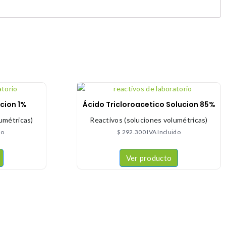
cion 1%
Ácido Tricloroacetico Solucion 85%
umétricas)
Reactivos (soluciones volumétricas)
do
$
292.300
IVA Incluido
Ver producto