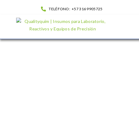
TELÉFONO:
+57 316 9905725
Sodio Hidroxido Solucion 32%| QualityQuim