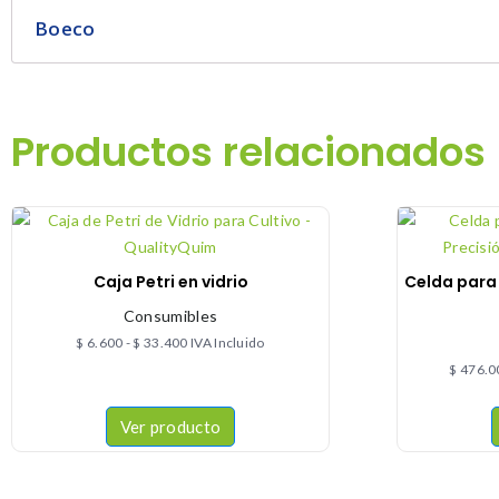
Boeco
Productos relacionados
Caja Petri en vidrio
Celda para
Consumibles
$
6.600
-
$
33.400
IVA Incluido
$
476.0
Ver producto