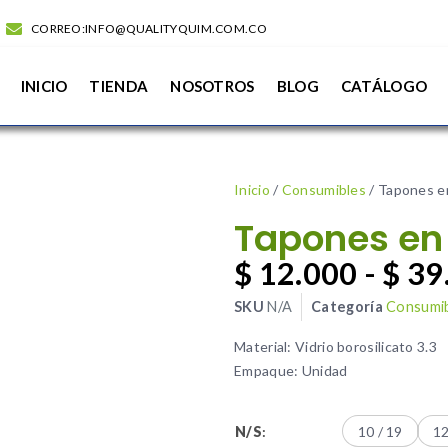
CORREO:INFO@QUALITYQUIM.COM.CO
INICIO
TIENDA
NOSOTROS
BLOG
CATÁLOGO
Inicio
/
Consumibles
/ Tapones en
Tapones en 
$
12.000
-
$
39
SKU
N/A
Categoría
Consumi
Material: Vidrio borosilicato 3.3
Empaque: Unidad
N/S
:
10 / 19
12