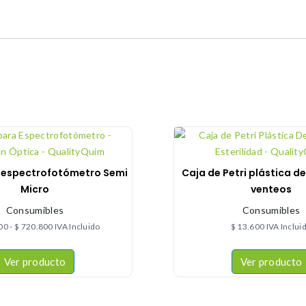
 espectrofotómetro Semi
Caja de Petri plástica d
Micro
venteos
Consumibles
Consumibles
00
-
$
720.800
IVA Incluido
$
13.600
IVA Inclui
Ver producto
Ver producto