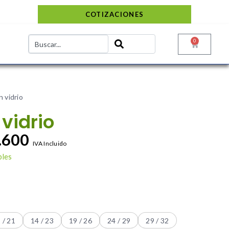
COTIZACIONES
0
 vidrio
vidrio
.600
IVA Incluido
bles
 / 21
14 / 23
19 / 26
24 / 29
29 / 32