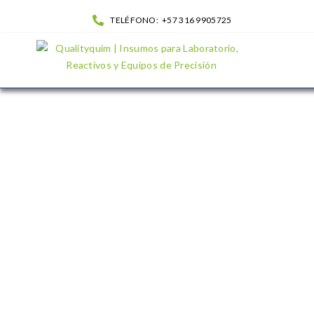
TELÉFONO:
+57 316 9905725
Tapones en vidrio| QualityQuim