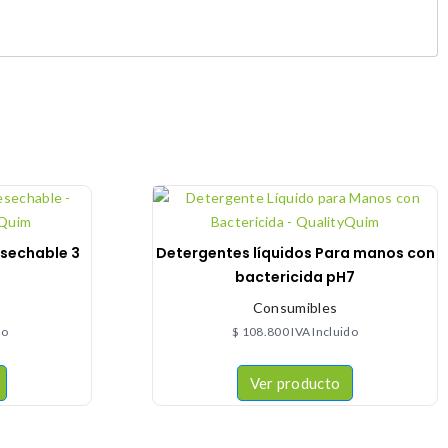
esechable 3
Detergentes líquidos Para manos con
bactericida pH7
Consumibles
do
$
108.800
IVA Incluido
Ver producto