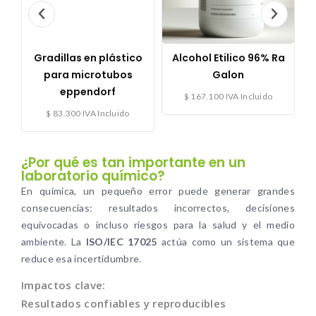
ion
Gradillas en plástico
Alcohol Etilico 96% Ra
para microtubos
Galon
eppendorf
$
167.100
IVA Incluido
$
83.300
IVA Incluido
¿Por qué es tan importante en un
laboratorio químico?
En química, un pequeño error puede generar grandes
consecuencias: resultados incorrectos, decisiones
equivocadas o incluso riesgos para la salud y el medio
ambiente. La
ISO/IEC 17025
actúa como un sistema que
reduce esa incertidumbre.
Impactos clave:
Resultados confiables y reproducibles