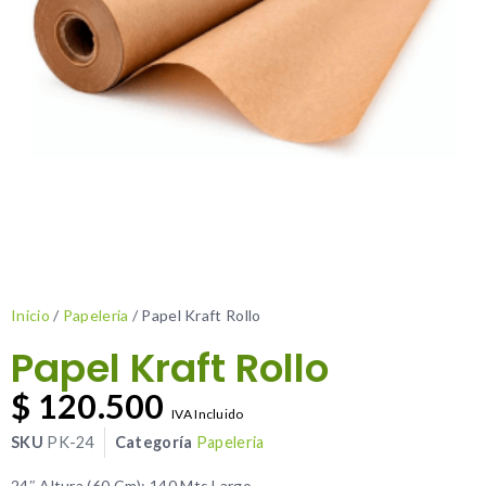
Inicio
/
Papeleria
/ Papel Kraft Rollo
Papel Kraft Rollo
$
120.500
IVA Incluido
SKU
PK-24
Categoría
Papeleria
24″ Altura (60 Cm); 140 Mts Largo