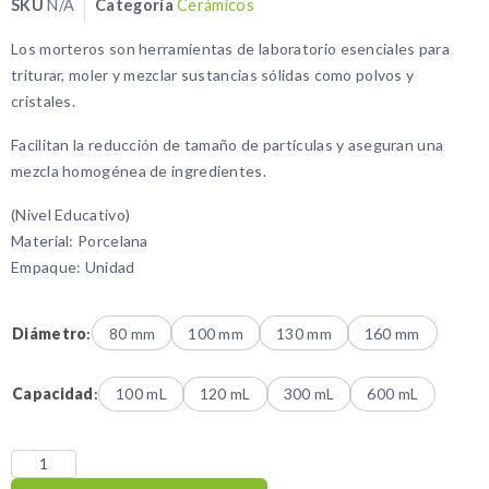
SKU
N/A
Categoría
Cerámicos
Los morteros son herramientas de laboratorio esenciales para
triturar, moler y mezclar sustancias sólidas como polvos y
cristales.
Facilitan la reducción de tamaño de partículas y aseguran una
mezcla homogénea de ingredientes.
(Nivel Educativo)
Material: Porcelana
Empaque: Unidad
Diámetro
:
80 mm
100 mm
130 mm
160 mm
Capacidad
:
100 mL
120 mL
300 mL
600 mL