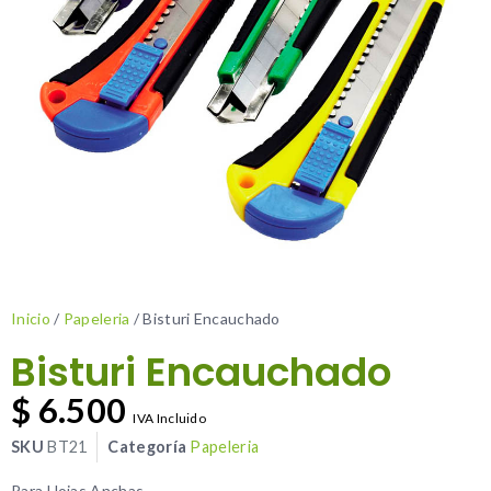
Inicio
/
Papeleria
/ Bisturi Encauchado
Bisturi Encauchado
$
6.500
IVA Incluido
SKU
BT21
Categoría
Papeleria
Para Hojas Anchas