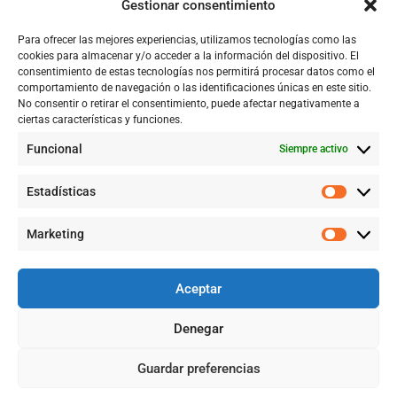
Gestionar consentimiento
Tienda
Para ofrecer las mejores experiencias, utilizamos tecnologías como las
Catálogo
cookies para almacenar y/o acceder a la información del dispositivo. El
consentimiento de estas tecnologías nos permitirá procesar datos como el
Blog
comportamiento de navegación o las identificaciones únicas en este sitio.
No consentir o retirar el consentimiento, puede afectar negativamente a
Contacto
ciertas características y funciones.
Funcional
Siempre activo
CONTACTÉNOS
Estadísticas
+57 316 9905725
Marketing
Info@qualityquim.com.co
Aceptar
KR 121D # 128 - 24 Suba
Denegar
¿Necesitas Ayuda?
Guardar preferencias
©2026 QUALITYQUIM, TODOS LOS DERECHOS RESERVADOS