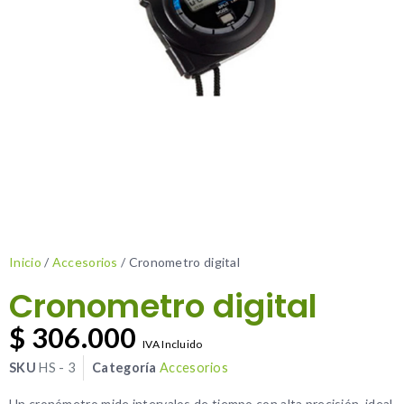
Inicio
/
Accesorios
/ Cronometro digital
Cronometro digital
$
306.000
IVA Incluido
SKU
HS - 3
Categoría
Accesorios
Un cronómetro mide intervalos de tiempo con alta precisión, ideal