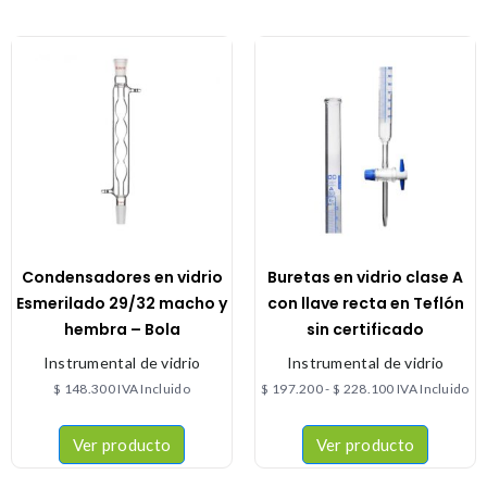
Condensadores en vidrio
Buretas en vidrio clase A
Esmerilado 29/32 macho y
con llave recta en Teflón
hembra – Bola
sin certificado
Instrumental de vidrio
Instrumental de vidrio
$
148.300
IVA Incluido
$
197.200
-
$
228.100
IVA Incluido
Ver producto
Ver producto