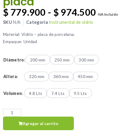
placa
$
779.900
-
$
974.500
IVA Incluido
SKU
N/A
Categoría
Instrumental de vidrio
Material: Vidrio – placa de porcelana.
Empaque: Unidad
Diámetro
:
200 mm
250 mm
300 mm
Altura
:
320 mm
360 mm
450 mm
Volumen
:
4.8 Lts
7.4 Lts
9.5 Lts
Agregar al carrito