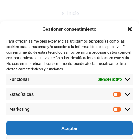
Inicio
Nosotros
Gestionar consentimiento
Tienda
Para ofrecer las mejores experiencias, utilizamos tecnologías como las
Catálogo
cookies para almacenar y/o acceder a la información del dispositivo. El
consentimiento de estas tecnologías nos permitirá procesar datos como el
Blog
comportamiento de navegación o las identificaciones únicas en este sitio.
No consentir o retirar el consentimiento, puede afectar negativamente a
Contacto
ciertas características y funciones.
Funcional
Siempre activo
CONTACTÉNOS
Estadísticas
+57 316 9905725
Marketing
Info@qualityquim.com.co
Aceptar
KR 121D # 128 - 24 Suba