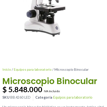
Inicio
/
Equipos para laboratorio
/ Microscopio Binocular
Microscopio Binocular
$
5.848.000
IVA Incluido
SKU
BB.4260 LED
Categoría
Equipos para laboratorio
Un microscopio binocular biológico es un instrumento óptico vital