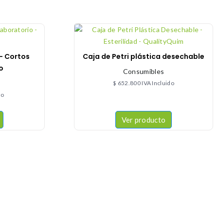
 – Cortos
Caja de Petri plástica desechable
o
Consumibles
$
652.800
IVA Incluido
do
Ver producto