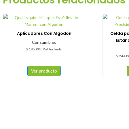
Aplicadores Con Algodón
Celda p
Están
Consumibles
$
185.000
IVA Incluido
$
244.8
Ver producto