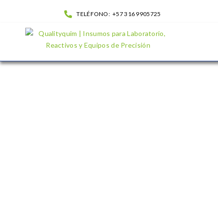
TELÉFONO:
+57 316 9905725
Rastrillo bacteriológico plástico| QualityQuim