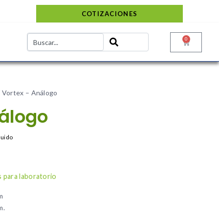
COTIZACIONES
0
 Vortex – Análogo
nálogo
luido
 para laboratorio
m
m.