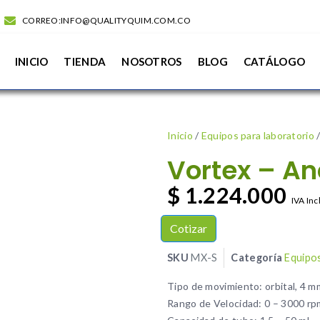
CORREO:INFO@QUALITYQUIM.COM.CO
INICIO
TIENDA
NOSOTROS
BLOG
CATÁLOGO
Inicio
/
Equipos para laboratorio
/
Vortex – A
$
1.224.000
IVA Inc
Cotizar
SKU
MX-S
Categoría
Equipos
Tipo de movimiento: orbital, 4 m
Rango de Velocidad: 0 – 3000 rp