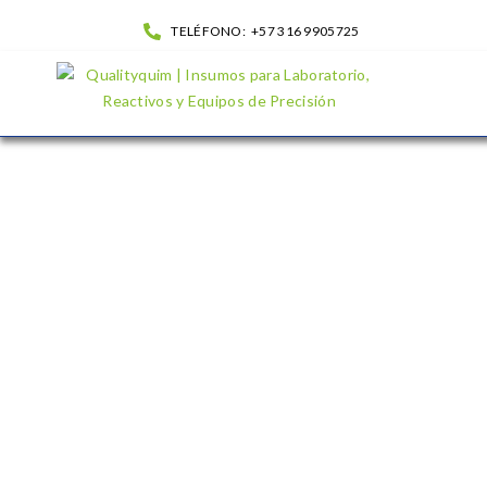
TELÉFONO:
+57 316 9905725
Vortex – Análogo| QualityQuim