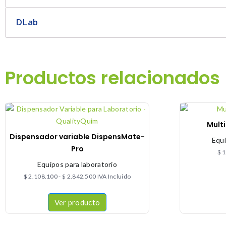
DLab
Productos relacionados
Mult
Dispensador variable DispensMate-
Equi
Pro
$
1
Equipos para laboratorio
$
2.108.100
-
$
2.842.500
IVA Incluido
Ver producto