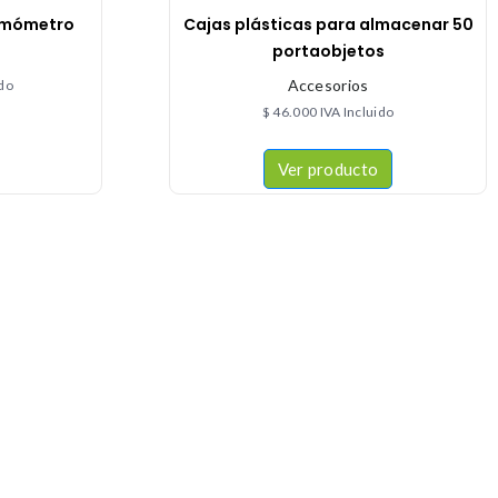
rmómetro
Cajas plásticas para almacenar 50
portaobjetos
Accesorios
ido
$
46.000
IVA Incluido
Ver producto
CONTACTÉNOS
+57 316 9905725