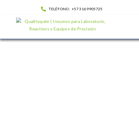
TELÉFONO:
+57 316 9905725
Lavador enjuagador de pipetas Automático| QualityQuim