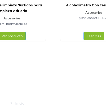
e limpieza Surtidos para
Alcoholimetro Con Te
impieza vidriería
Accesorios
Accesorios
$
353.600
IVA Inclu
175.100
IVA Incluido
Ver producto
Leer más
MAPA DEL SITIO
Inicio