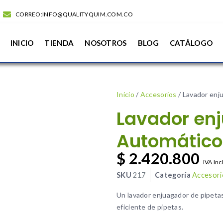
CORREO:INFO@QUALITYQUIM.COM.CO
INICIO
TIENDA
NOSOTROS
BLOG
CATÁLOGO
Inicio
/
Accesorios
/ Lavador enj
Lavador en
Automático
$
2.420.800
IVA Inc
SKU
217
Categoría
Accesori
Un lavador enjuagador de pipetas
eficiente de pipetas.