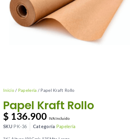
Inicio
/
Papeleria
/ Papel Kraft Rollo
Papel Kraft Rollo
$
136.900
IVA Incluido
SKU
PK-36
Categoría
Papeleria
36″ Altura (91Cm); 135Mts Largo