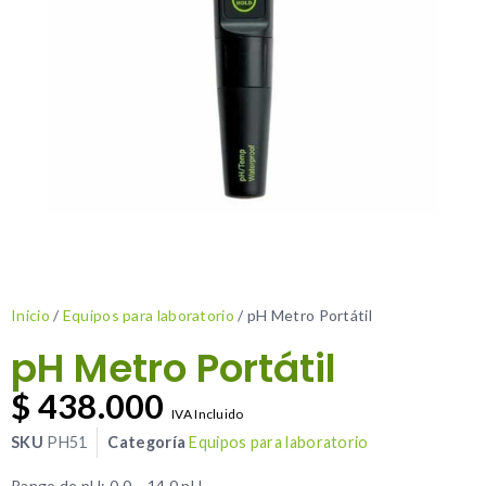
Inicio
/
Equipos para laboratorio
/ pH Metro Portátil
pH Metro Portátil
$
438.000
IVA Incluido
SKU
PH51
Categoría
Equipos para laboratorio
Rango de pH: 0.0 – 14.0 pH