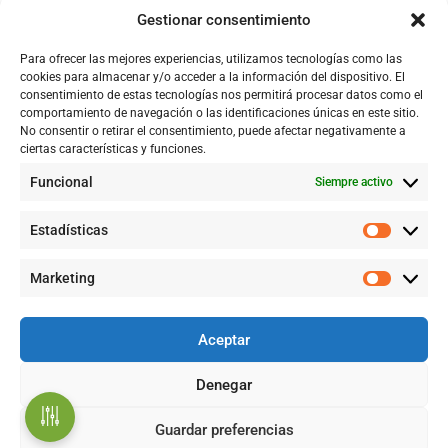
Nosotros
Gestionar consentimiento
Tienda
Para ofrecer las mejores experiencias, utilizamos tecnologías como las
Catálogo
cookies para almacenar y/o acceder a la información del dispositivo. El
consentimiento de estas tecnologías nos permitirá procesar datos como el
Blog
comportamiento de navegación o las identificaciones únicas en este sitio.
No consentir o retirar el consentimiento, puede afectar negativamente a
Contacto
ciertas características y funciones.
Funcional
Siempre activo
CONTACTÉNOS
Estadísticas
+57 316 9905725
Marketing
Info@qualityquim.com.co
Aceptar
KR 121D # 128 - 24 Suba
Denegar
¿Necesitas Ayuda?
Guardar preferencias
©2026 QUALITYQUIM, TODOS LOS DERECHOS RESERVADOS