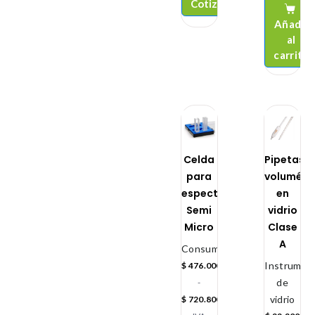
Cotizar
Añadir
al
carrito
Celda
Pipetas
para
volumétr
espectrofotómetro
en
Semi
vidrio
Micro
Clase
A
Consumibles
Instrument
$
476.000
de
-
vidrio
$
720.800