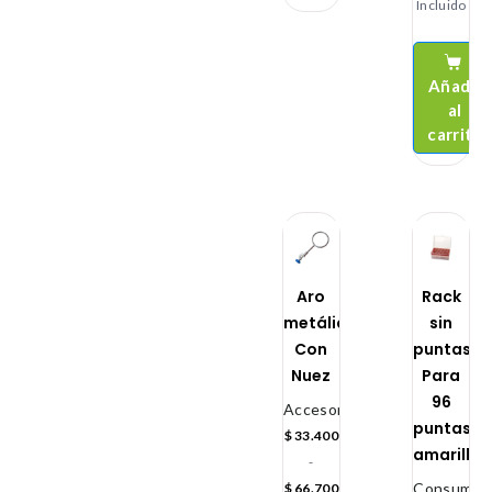
Incluido
Añadir
al
carrito
Aro
Rack
metálico
sin
Con
puntas
Nuez
Para
96
Accesorios
puntas
$
33.400
amarillas
-
Consumibl
$
66.700