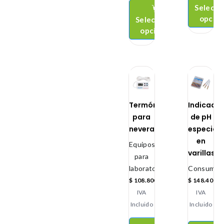
Selecci
opcio
Seleccionar
opciones
Termómetro
Indicado
para
de pH
nevera
especial
en
Equipos
varillas
para
laboratorio
Consumibl
$
108.800
$
148.400
IVA
IVA
Incluido
Incluido