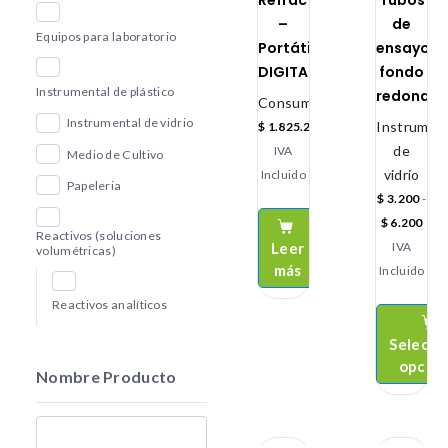
Refractómetro
Tubos
–
de
Equipos para laboratorio
Portátil
ensayo
DIGITAL
fondo
Instrumental de plástico
redondo
Consumibles
Instrumental de vidrio
Instrument
$
1.825.200
de
IVA
Medio de Cultivo
vidrio
Incluido
Papeleria
$
3.200
-
$
6.200
Reactivos (soluciones
Leer
IVA
volumétricas)
más
Incluido
Reactivos analíticos
Selecci
opcio
Nombre Producto