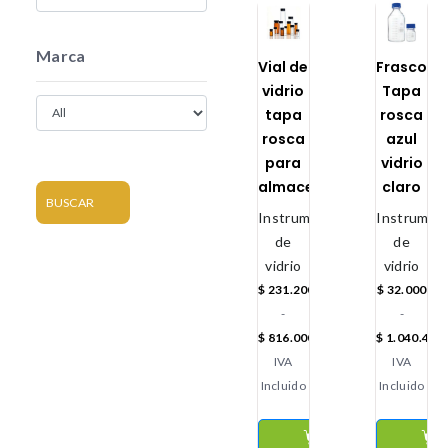
Marca
Vial de
Frasco
vidrio
Tapa
tapa
rosca
rosca
azul
para
vidrio
almacenamiento
claro
BUSCAR
Instrumental
Instrument
de
de
vidrio
vidrio
$
231.200
$
32.000
-
-
$
816.000
$
1.040.400
IVA
IVA
Incluido
Incluido