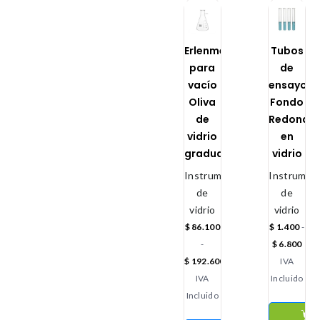
Erlenmeyer
Tubos
para
de
vacío
ensayo
Oliva
Fondo
de
Redondo
vidrio
en
graduado
vidrio
Instrumental
Instrument
de
de
vidrio
vidrio
$
86.100
$
1.400
-
-
$
6.800
$
192.600
IVA
IVA
Incluido
Incluido