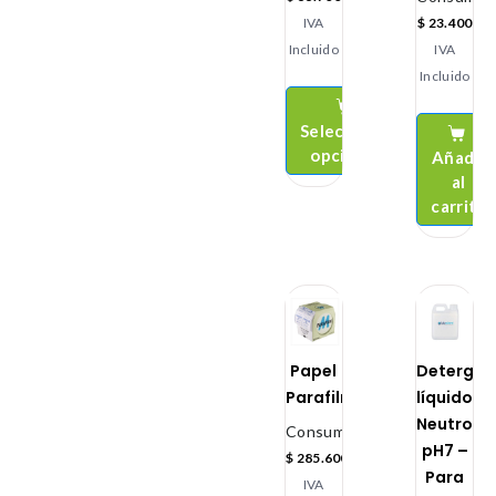
IVA
$
23.400
Incluido
IVA
Incluido
Seleccionar
opciones
Añadir
al
carrito
Papel
Detergen
Parafilm
líquidos
Neutro
Consumibles
pH7 –
$
285.600
Para
IVA