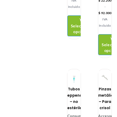
IVA
$
22.200
Incluido
-
$
92.000
IVA
Seleccionar
Incluido
opciones
Selecci
opcio
Tubos
Pinzas
eppendorf
metálica
– no
– Para
estériles
crisol
Consumibles
Accesorio