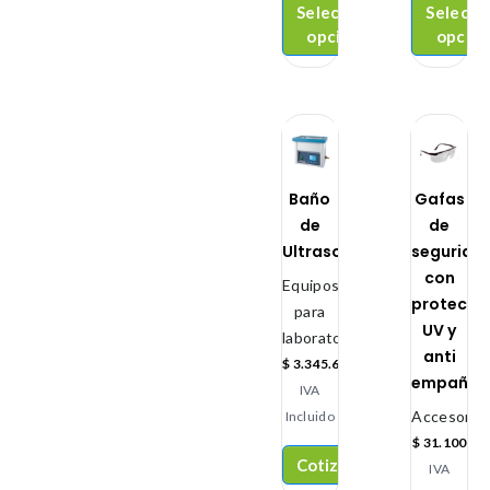
Seleccionar
Selecci
opciones
opcio
Baño
Gafas
de
de
Ultrasonido
segurida
con
Equipos
protecci
para
UV y
laboratorio
anti
$
3.345.600
empañan
IVA
Accesorio
Incluido
$
31.100
Cotizar
IVA